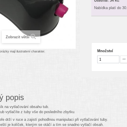
Ušetříte:
34 Kč
Nabídka platí do 30
Zobrazit větší
Množství
rázky mají ilustrativní charakter.
ý popis
ík na vytlačování obsahu tub.
tub vytlačíte z tuby vše do posledního zbytku.
e drží v ruce a zajistí pohodlnou manipulaci při vytlačování tuby.
leští je kolíček, kterým se otáčí a tím se snadno vytlačí obsah.