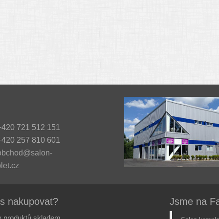
420 721 512 151
420 257 810 601
obchod@salon-
let.cz
ás nakupovat?
Jsme na F
 produktů skladem