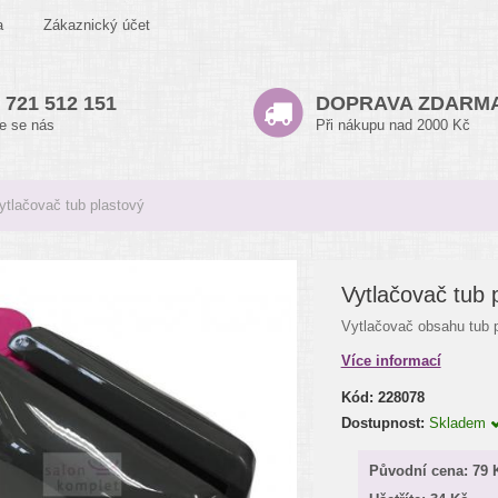
a
Zákaznický účet
 721 512 151
DOPRAVA ZDARM
te se nás
Při nákupu nad 2000 Kč
ytlačovač tub plastový
Vytlačovač tub 
Vytlačovač obsahu tub p
Více informací
Kód:
228078
Dostupnost:
Skladem
Původní cena:
79 