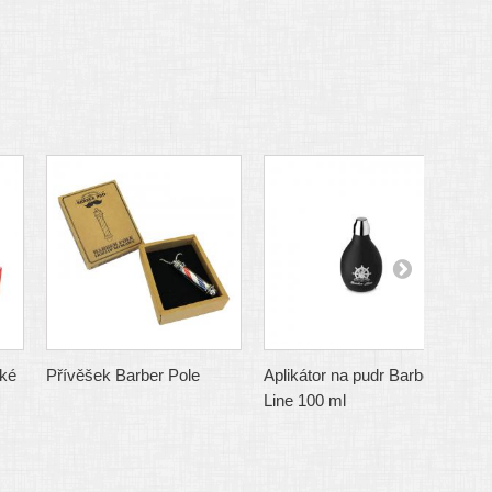
ké
Přívěšek Barber Pole
Aplikátor na pudr Barber
P
Line 100 ml