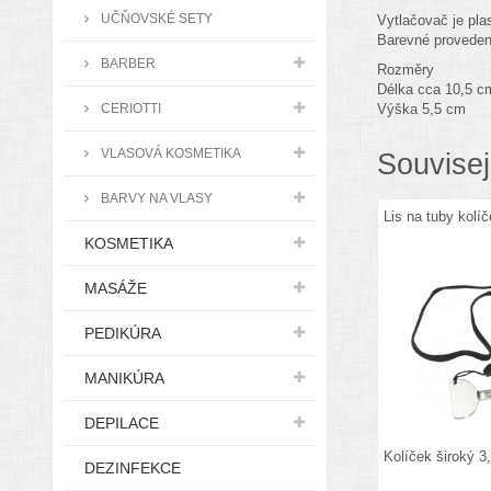
UČŇOVSKÉ SETY
Vytlačovač je pla
Barevné proveden
BARBER
Rozměry
Délka cca 10,5 c
CERIOTTI
Výška 5,5 cm
VLASOVÁ KOSMETIKA
Souvisej
BARVY NA VLASY
Lis na tuby kolí
KOSMETIKA
MASÁŽE
PEDIKÚRA
MANIKÚRA
DEPILACE
Kolíček široký 3
DEZINFEKCE