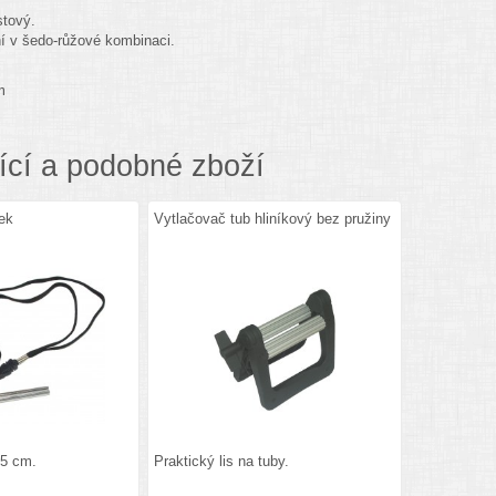
stový.
í v šedo-růžové kombinaci.
m
ící a podobné zboží
ček
Vytlačovač tub hliníkový bez pružiny
,5 cm.
Praktický lis na tuby.