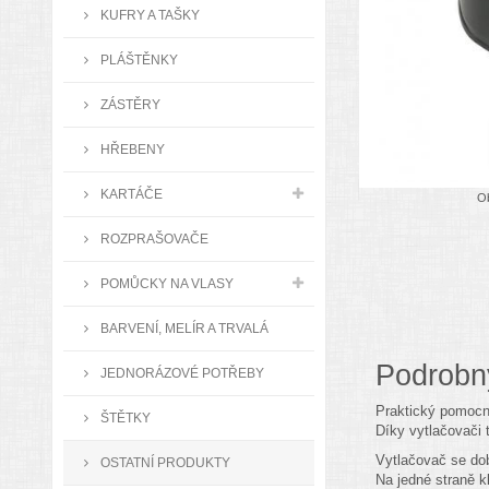
KUFRY A TAŠKY
PLÁŠTĚNKY
ZÁSTĚRY
HŘEBENY
KARTÁČE
Ob
ROZPRAŠOVAČE
POMŮCKY NA VLASY
BARVENÍ, MELÍR A TRVALÁ
Podrobn
JEDNORÁZOVÉ POTŘEBY
Praktický pomocn
ŠTĚTKY
Díky vytlačovači 
Vytlačovač se dobř
OSTATNÍ PRODUKTY
Na jedné straně k