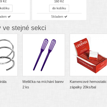
49 Kč
160 Kč
 košíku
do košíku
ladem
Skladem
 ve stejné sekci
irála
Metlička na míchání barev
Kamencové hemostatic
2 ks
zápalky 20ks/bal