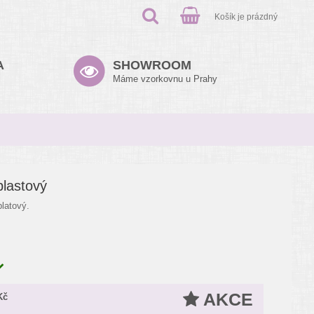
Košík je prázdný
A
SHOWROOM
Máme vzorkovnu u Prahy
plastový
latový.
AKCE
Kč