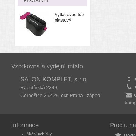
PRODUKTY
Vytlačovač tub
plastový
Vzorkovna a výdejní místo
SALON KOMPLET, s.r.o.
+
+
Radotínská 2249,
Černošice 252 28, okr. Praha - západ
komp
Informace
Proč u n
Akční nabídky
stovky