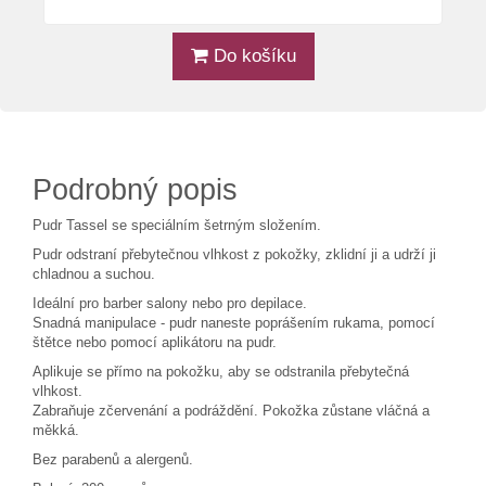
Do košíku
Podrobný popis
Pudr Tassel se speciálním šetrným složením.
Pudr odstraní přebytečnou vlhkost z pokožky, zklidní ji a udrží ji
chladnou a suchou.
Ideální pro barber salony nebo pro depilace.
Snadná manipulace - pudr naneste poprášením rukama, pomocí
štětce nebo pomocí aplikátoru na pudr.
Aplikuje se přímo na pokožku, aby se odstranila přebytečná
vlhkost.
Zabraňuje zčervenání a podráždění. Pokožka zůstane vláčná a
měkká.
Bez parabenů a alergenů.