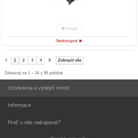
Koupit
Nedostupné
1
2
3
4
Zobrazit vše
Zobrazují se 1 – 24 z 86 položek
Vzorkovna a výdejní místo
Informace
Proč u nás nakupovat?