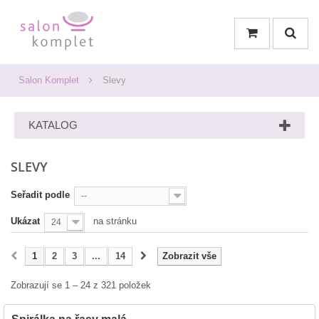
Salon Komplet
Slevy
KATALOG
SLEVY
Seřadit podle
--
Ukázat
na stránku
24
1
2
3
...
14
Zobrazit vše
Zobrazují se 1 – 24 z 321 položek