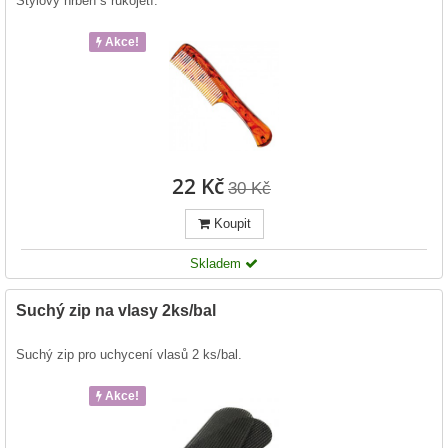
Stylový hřben s rukojetí.
Akce!
22 Kč
30 Kč
Koupit
Skladem
Suchý zip na vlasy 2ks/bal
Suchý zip pro uchycení vlasů 2 ks/bal.
Akce!