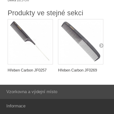
Délka 20,5 cm
Produkty ve stejné sekci
Hřeben Carbon JF0257
Hřeben Carbon JF0269
Hř
Vzorkovna a výdejní místo
Informace