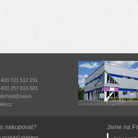
420 721 512 151
420 257 810 601
obchod@salon-
let.cz
ás nakupovat?
Jsme na F
 produktů skladem