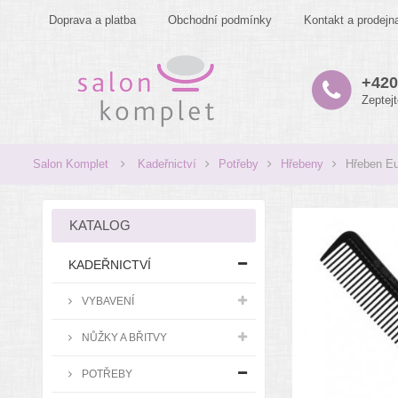
Doprava a platba
Obchodní podmínky
Kontakt a prodejn
+420
Zeptej
Salon Komplet
Kadeřnictví
Potřeby
Hřebeny
Hřeben Eu
KATALOG
KADEŘNICTVÍ
VYBAVENÍ
NŮŽKY A BŘITVY
POTŘEBY