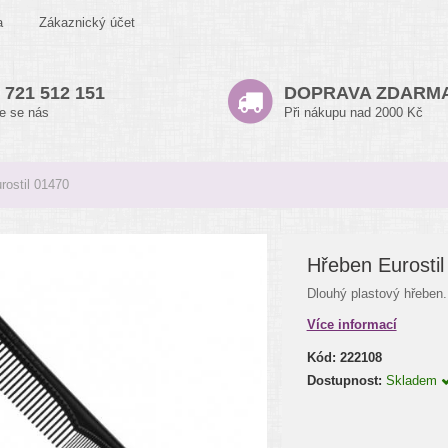
a
Zákaznický účet
 721 512 151
DOPRAVA ZDARM
te se nás
Při nákupu nad 2000 Kč
rostil 01470
Hřeben Eurosti
Dlouhý plastový hřeben.
Více informací
Kód:
222108
Dostupnost:
Skladem