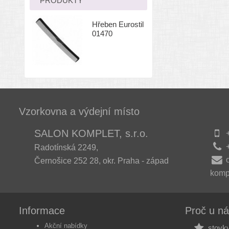
PRODUKTY
Hřeben Eurostil
01470
Vzorkovna a výdejní místo
SALON KOMPLET, s.r.o.
+
+
Radotínská 2249,
Černošice 252 28, okr. Praha - západ
komp
Informace
Proč u n
Akční nabídky
stovky