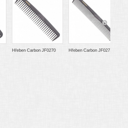
Hřeben Carbon JF0270
Hřeben Carbon JF0273
H