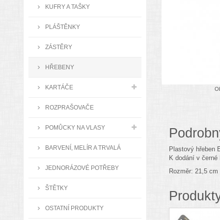
KUFRY A TAŠKY
PLÁŠTĚNKY
ZÁSTĚRY
HŘEBENY
KARTÁČE
Ob
ROZPRAŠOVAČE
POMŮCKY NA VLASY
Podrobn
BARVENÍ, MELÍR A TRVALÁ
Plastový hřeben E
K dodání v černé 
JEDNORÁZOVÉ POTŘEBY
Rozměr: 21,5 cm
ŠTĚTKY
Produkty
OSTATNÍ PRODUKTY