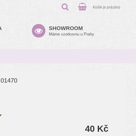
Košík je prázdný
A
SHOWROOM
Máme vzorkovnu u Prahy
l 01470
40 Kč