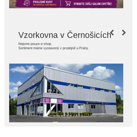
 v Černošicích
Vzorkovna v Čer
Nábytek si můžete nejen prohlédnout, ale 
 v prodejně u Prahy.