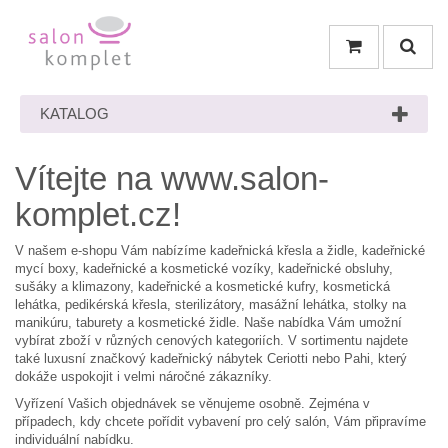
KATALOG
Vítejte na www.salon-
komplet.cz!
V našem e-shopu Vám nabízíme kadeřnická křesla a židle, kadeřnické
mycí boxy, kadeřnické a kosmetické vozíky, kadeřnické obsluhy,
sušáky a klimazony, kadeřnické a kosmetické kufry, kosmetická
lehátka, pedikérská křesla, sterilizátory, masážní lehátka, stolky na
manikúru, taburety a kosmetické židle. Naše nabídka Vám umožní
vybírat zboží v různých cenových kategoriích. V sortimentu najdete
také luxusní značkový kadeřnický nábytek Ceriotti nebo Pahi, který
dokáže uspokojit i velmi náročné zákazníky.
Vyřízení Vašich objednávek se věnujeme osobně. Zejména v
případech, kdy chcete pořídit vybavení pro celý salón, Vám připravíme
individuální nabídku.