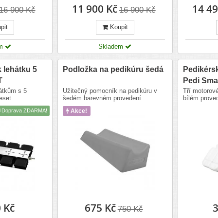
11 900 Kč
14 49
16 900 Kč
16 900 Kč
pit
Koupit
em
Skladem
 lehátku 5
Podložka na pedikúru šedá
Pedikérsk
T
Pedi Smar
átkům s 5
Užitečný pomocník na pedikúru v
Tří motorové
eset.
šedém barevném provedení.
bílém prove
Doprava ZDARMA!
Akce!
 Kč
675 Kč
3
750 Kč