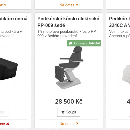
az
Na dotaz
dikúru černá
Pedikérské křeslo elektrické
Pedikérsk
PP-009 šedé
2246C A
na pedikúru v
Tří motorové pedikérské křeslo PP-
Velmi luxusn
ovedení.
009 v šedém provedení.
Ancona s pě
Doprava ZDARMA!
28 500 Kč
4
pit
Koupit
pné
Na dotaz