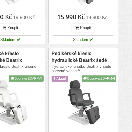
0 Kč
15 990 Kč
19 900 Kč
19 900 Kč
Koupit
Koupit
Skladem
Skladem
é křeslo
Pedikérské křeslo
ké Beatrix
hydraulické Beatrix šedé
křeslo Beatrix určené
Hydraulické lehátko Beatrix v šedé
.
barevné variantě.
Doprava ZDARMA!
Akce!
Doprava ZDARMA!