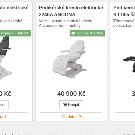
lo elektrické
Pedikérské křeslo elektrické
Pedikérsk
2246A ANCONA
KT-005 š
é pedikérské
Velmi luxusní elektrické křeslo
Třímotorové
Ancona se třemi motory.
podnožkami
Doprava ZDARMA!
Doprava ZDARMA!
0 Kč
40 900 Kč
3
pit
Koupit
az
Na dotaz