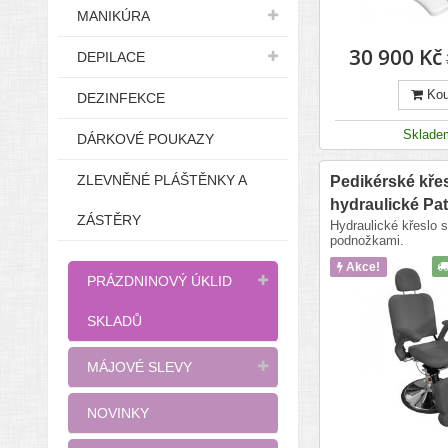
MANIKÚRA
30 900 Kč
DEPILACE
Kou
DEZINFEKCE
Sklad
DÁRKOVÉ POUKAZY
ZLEVNĚNÉ PLÁŠTĚNKY A
Pedikérské kře
hydraulické Pat
ZÁSTĚRY
Hydraulické křeslo s
podnožkami.
Akce!
PRÁZDNINOVÝ ÚKLID
SKLADŮ
MÁJOVÉ SLEVY
NOVINKY