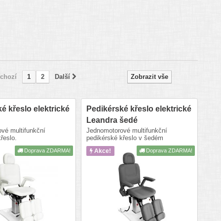
chozí
1
2
Další
Zobrazit vše
é křeslo elektrické
Pedikérské křeslo elektrické
Leandra šedé
vé multifunkční
Jednomotorové multifunkční
řeslo.
pedikérské křeslo v šedém
provedení.
Doprava ZDARMA!
Akce!
Doprava ZDARMA!