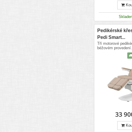
Kou
Sklad
Pedikérské křes
Pedi Smart...
Tří motorové pediké
béžovém provedení.
33 90
Kou