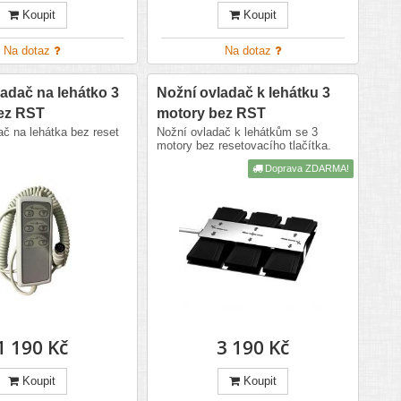
Koupit
Koupit
Na dotaz
Na dotaz
adač na lehátko 3
Nožní ovladač k lehátku 3
ez RST
motory bez RST
ač na lehátka bez reset
Nožní ovladač k lehátkům se 3
motory bez resetovacího tlačítka.
Doprava ZDARMA!
1 190 Kč
3 190 Kč
Koupit
Koupit