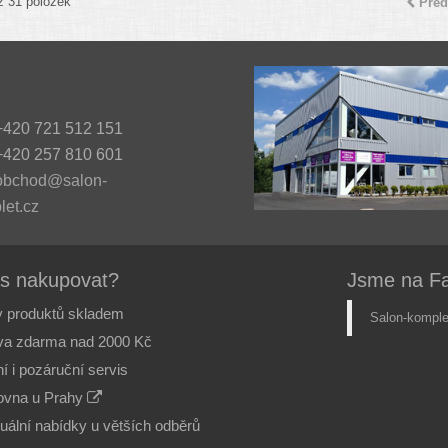
z 31 položek
Před
420 721 512 151
420 257 810 601
obchod@salon-
let.cz
ás nakupovat?
Jsme na F
 produktů skladem
Salon-komple
va zdarma nad 2000 Kč
í i pozáruční servis
vna u Prahy
duální nabídky u větších odběrů