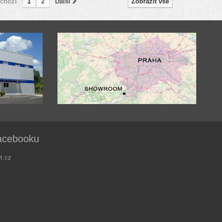
chozí
1
2
Další
Zobrazit vše
acebooku
t.cz