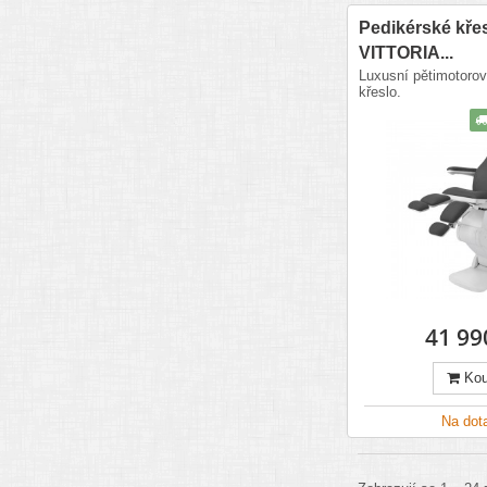
Pedikérské křes
VITTORIA...
Luxusní pětimotorov
křeslo.
41 99
Kou
Na dot