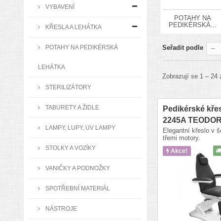
VYBAVENÍ
POTAHY NA
PEDIKÉRSKÁ...
KŘESLA A LEHÁTKA
POTAHY NA PEDIKÉRSKÁ
Seřadit podle
--
LEHÁTKA
Zobrazují se 1 – 24 
STERILIZÁTORY
TABURETY A ŽIDLE
Pedikérské křes
2245A TEODORA
LAMPY, LUPY, UV LAMPY
Elegantní křeslo v 
třemi motory.
STOLKY A VOZÍKY
Akce!
VANIČKY A PODNOŽKY
SPOTŘEBNÍ MATERIÁL
NÁSTROJE