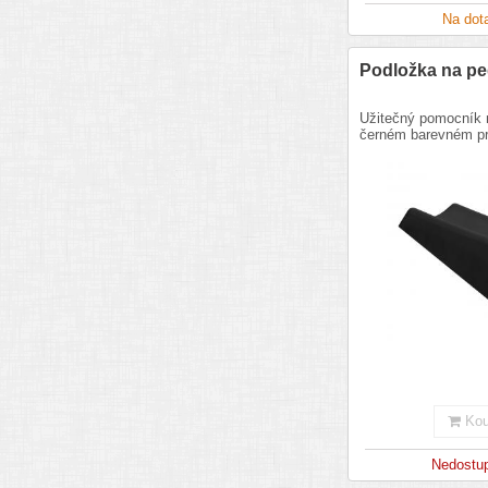
Na dot
Podložka na pe
Užitečný pomocník 
černém barevném pr
Kou
Nedostu