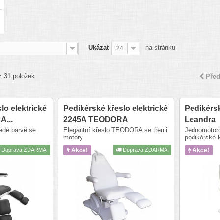
Ukázat
na stránku
24
z 31 položek
Před
lo elektrické
Pedikérské křeslo elektrické
Pedikérsk
...
2245A TEODORA
Leandra
šedé barvě se
Elegantní křeslo TEODORA se třemi
Jednomotoro
motory.
pedikérské k
Doprava ZDARMA!
Akce!
Doprava ZDARMA!
Akce!