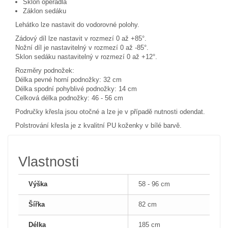
Sklon opěradla
Záklon sedáku
Lehátko lze nastavit do vodorovné polohy.
Zádový díl lze nastavit v rozmezí 0 až +85°.
Nožní díl je nastavitelný v rozmezí 0 až -85°.
Sklon sedáku nastavitelný v rozmezí 0 až +12°.
Rozměry podnožek:
Délka pevné horní podnožky: 32 cm
Délka spodní pohyblivé podnožky: 14 cm
Celková délka podnožky: 46 - 56 cm
Područky křesla jsou otočné a lze je v případě nutnosti odendat.
Polstrování křesla je z kvalitní PU koženky v bílé barvě.
Vlastnosti
Výška
58 - 96 cm
Šířka
82 cm
Délka
185 cm