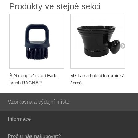
Produkty ve stejné sekci
Štětka oprašovací Fade
Miska na holení keramická
Mis
brush RAGNAR
černá
Vzorkovna a výdejní místo
Informace
Proč u nás nakupovat?