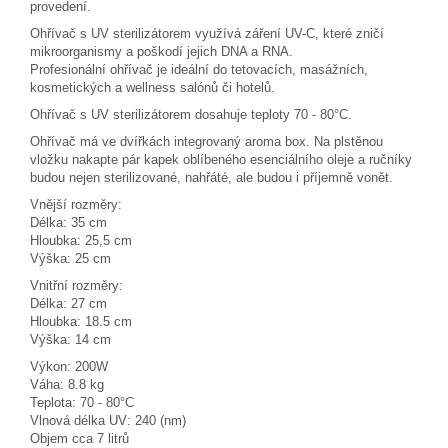
provedení.
Ohřívač s UV sterilizátorem využívá záření UV-C, které zničí
mikroorganismy a poškodí jejich DNA a RNA.
Profesionální ohřívač je ideální do tetovacích, masážních,
kosmetických a wellness salónů či hotelů.
Ohřívač s UV sterilizátorem dosahuje teploty 70 - 80°C.
Ohřívač má ve dvířkách integrovaný aroma box. Na plstěnou
vložku nakapte pár kapek oblíbeného esenciálního oleje a ručníky
budou nejen sterilizované, nahřáté, ale budou i příjemně vonět.
Vnější rozměry:
Délka: 35 cm
Hloubka: 25,5 cm
Výška: 25 cm
Vnitřní rozměry:
Délka: 27 cm
Hloubka: 18.5 cm
Výška: 14 cm
Výkon: 200W
Váha: 8.8 kg
Teplota: 70 - 80°C
Vlnová délka UV: 240 (nm)
Objem cca 7 litrů