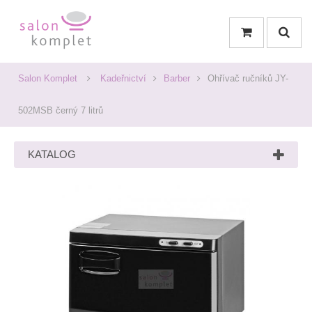
Salon Komplet
Kadeřnictví
Barber
Ohřívač ručníků JY-
502MSB černý 7 litrů
KATALOG