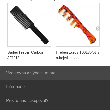
Barber hřeben Carbon
Hřeben Eurostil 00136/51 s
Hře
JF1019
rukojetí imitace...
imi
Vzorkovna a výdejní místo
Informace
Proč u nás nakupovat?