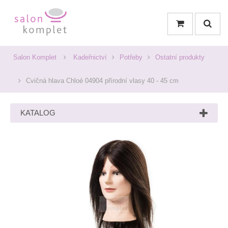
Salon Komplet
Kadeřnictví
Potřeby
Ostatní produkty
Cvičná hlava Chloé 04904 přírodní vlasy 40 - 45 cm
KATALOG