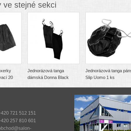
 ve stejné sekci
oxerky
Jednorázová tanga
Jednorázová tanga pán
ací 20
dámská Donna Black
Slip Uomo 1 ks
420 721 512 151
420 257 810 601
obchod@salon-