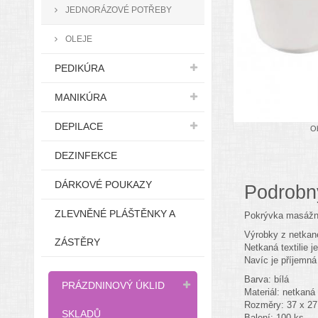
JEDNORÁZOVÉ POTŘEBY
OLEJE
PEDIKÚRA
MANIKÚRA
DEPILACE
Ob
DEZINFEKCE
DÁRKOVÉ POUKAZY
Podrobn
ZLEVNĚNÉ PLÁŠTĚNKY A
Pokrývka masážní
Výrobky z netkané
ZÁSTĚRY
Netkaná textilie 
Navíc je příjemná 
Barva: bílá
PRÁZDNINOVÝ ÚKLID
Materiál: netkaná t
Rozměry: 37 x 2
SKLADŮ
Balení: 100 ks