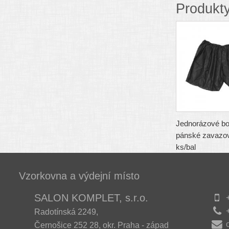
Produkty
Jednorázové b
pánské zavazov
ks/bal
Vzorkovna a výdejní místo
SALON KOMPLET, s.r.o.
+
+
Radotínská 2249,
Černošice 252 28, okr. Praha - západ