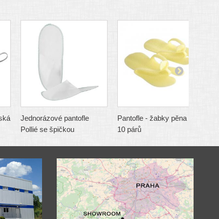
ská
Jednorázové pantofle
Pantofle - žabky pěna žlutá
P
Pollié se špičkou
10 párů
1