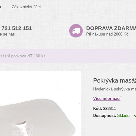
a
Zákaznický účet
 721 512 151
DOPRAVA ZDARM
te se nás
Při nákupu nad 2000 Kč
sážní podkovy NT 100 ks
Pokrývka masáž
Hygienická pokrývka ma
Více informací
Kód:
228811
Dostupnost:
Skladem