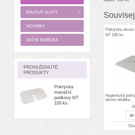
MÁJOVÉ SLEVY
Souvisej
NOVINKY
Pokrývka otvoru
NT 100 ks
AKČNÍ NABÍDKA
PROHLÉDNUTÉ
PRODUKTY
Pokrývka
masážní
Hygienická pokr
podkovy NT
otvoru lehátka.
100 ks
2
do
Sk