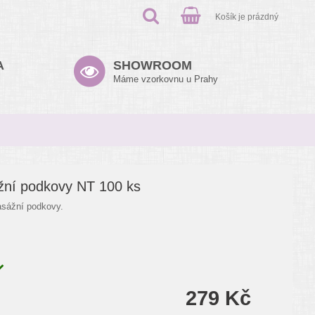
Košík je prázdný
A
SHOWROOM
Máme vzorkovnu u Prahy
ní podkovy NT 100 ks
sážní podkovy.
279 Kč