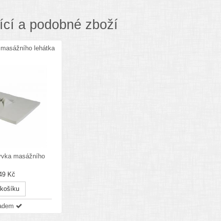
ící a podobné zboží
 masážního lehátka
ývka masážního
49 Kč
 košíku
ladem