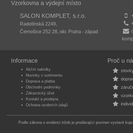
Vzorkovna a výdejní místo
SALON KOMPLET, s.r.o.
+
+
Radotínská 2249,
Černošice 252 28, okr. Praha - západ
komp
Informace
Proč u n
Akční nabídky
stovky
Novinky v sortimentu
dopra
Doprava a platba
záručn
Obchodní podmínky
Zákaznický účet
vzorko
Kontakt a prodejna
indivi
Ochrana osobních údajů
Podle zákona o evidenci tržeb je prodávající povinen vystavit kup