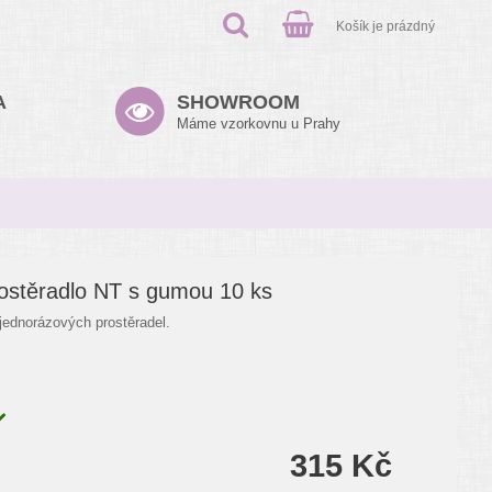
Košík je prázdný
A
SHOWROOM
Máme vzorkovnu u Prahy
ostěradlo NT s gumou 10 ks
jednorázových prostěradel.
315 Kč