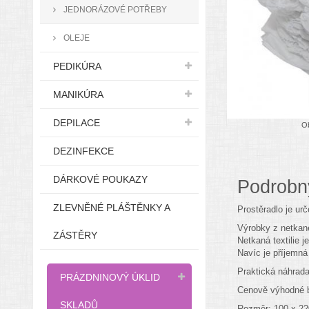
JEDNORÁZOVÉ POTŘEBY
OLEJE
PEDIKÚRA
MANIKÚRA
DEPILACE
Ob
DEZINFEKCE
DÁRKOVÉ POUKAZY
Podrobn
ZLEVNĚNÉ PLÁŠTĚNKY A
Prostěradlo je ur
Výrobky z netkané
ZÁSTĚRY
Netkaná textilie 
Navíc je příjemná 
Praktická náhrada
PRÁZDNINOVÝ ÚKLID
Cenově výhodné b
SKLADŮ
Rozměr: 100 x 2