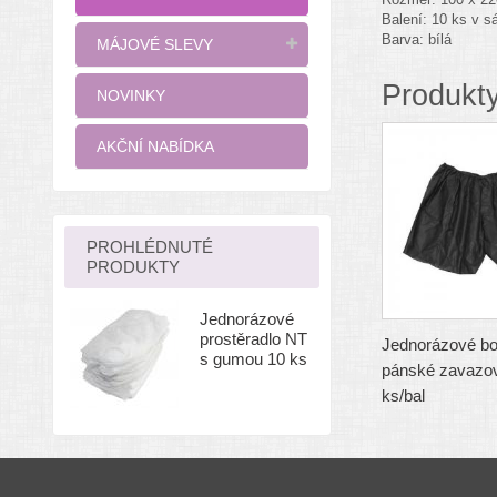
Balení: 10 ks v s
Barva: bílá
MÁJOVÉ SLEVY
Produkty
NOVINKY
AKČNÍ NABÍDKA
PROHLÉDNUTÉ
PRODUKTY
Jednorázové
prostěradlo NT
Jednorázové b
s gumou 10 ks
pánské zavazov
ks/bal