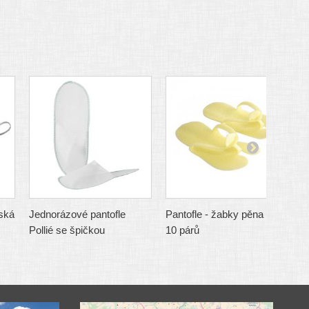
ská
Jednorázové pantofle
Pantofle - žabky pěna žlutá
P
Pollié se špičkou
10 párů
1