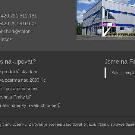
420 721 512 151
420 257 810 601
obchod@salon-
let.cz
ás nakupovat?
Jsme na F
 produktů skladem
Salon-komple
va zdarma nad 2000 Kč
í i pozáruční servis
vna u Prahy
duální nabídky u větších odběrů
ujícímu účtenku. Zároveň je povinen zaevidovat přijatou tržbu u správce daně