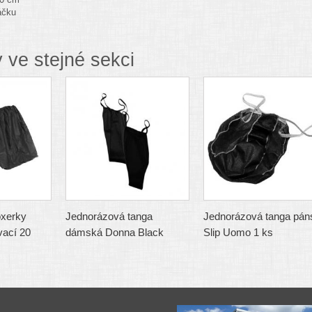
áčku
 ve stejné sekci
oxerky
Jednorázová tanga
Jednorázová tanga pán
ací 20
dámská Donna Black
Slip Uomo 1 ks