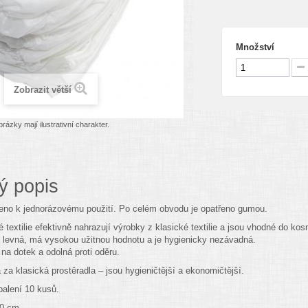
Množství
Zobrazit větší
rázky mají ilustrativní charakter.
ý popis
čeno k jednorázovému použití. Po celém obvodu je opatřeno gumou.
 textilie efektivně nahrazují výrobky z klasické textilie a jsou vhodné do 
je levná, má vysokou užitnou hodnotu a je hygienicky nezávadná.
na dotek a odolná proti oděru.
 za klasická prostěradla – jsou hygieničtější a ekonomičtější.
alení 10 kusů.
20 cm