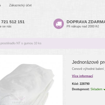
a
Zákaznický účet
 721 512 151
DOPRAVA ZDARM
te se nás
Při nákupu nad 2000 Kč
prostěradlo NT s gumou 10 ks
Jednorázové pr
Cenově výhodné balení 
Více informací
Kód:
228790
Dostupnost:
Skladem