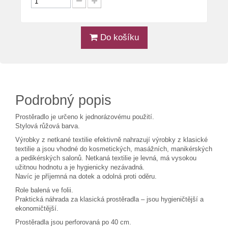
Do košíku
Podrobný popis
Prostěradlo je určeno k jednorázovému použití.
Stylová růžová barva.
Výrobky z netkané textilie efektivně nahrazují výrobky z klasické
textilie a jsou vhodné do kosmetických, masážních, manikérských
a pedikérských salonů. Netkaná textilie je levná, má vysokou
užitnou hodnotu a je hygienicky nezávadná.
Navíc je příjemná na dotek a odolná proti oděru.
Role balená ve folii.
Praktická náhrada za klasická prostěradla – jsou hygieničtější a
ekonomičtější.
Prostěradla jsou perforovaná po 40 cm.