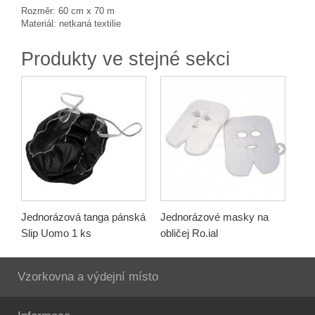
Rozměr: 60 cm x 70 m
Materiál: netkaná textilie
Produkty ve stejné sekci
Jednorázová tanga pánská
Jednorázové masky na
Je
Slip Uomo 1 ks
obličej Ro.ial
pán
Vzorkovna a výdejní místo