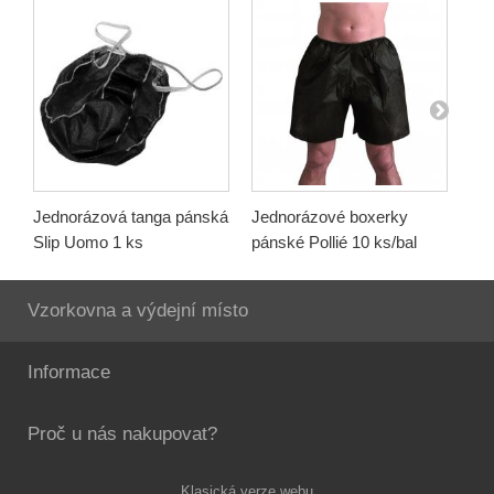
Jednorázová tanga pánská
Jednorázové boxerky
Je
Slip Uomo 1 ks
pánské Pollié 10 ks/bal
pá
ks/
Vzorkovna a výdejní místo
Informace
Proč u nás nakupovat?
Klasická verze webu