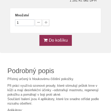
1 281 Kč bez DPH
Množství
Do košíku
Podrobný popis
Přístroj určený k hloukovému čištění pokožky.
Při práci využívá ozonové proudy, které stimulují průtok krve v
kůži a mají desinfekční účinky –odstraňují mastnotu, regenerují
pokožku a pomáhají v boji proti akné.
Součástí balení jsou 4 aplikátory, které lze snadno střídat podle
rozsahu ošetření.
Aplikátory: