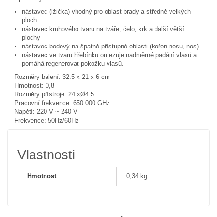
nástavec (lžička) vhodný pro oblast brady a středně velkých
ploch
nástavec kruhového tvaru na tváře, čelo, krk a další větší
plochy
nástavec bodový na špatně přístupné oblasti (kořen nosu, nos)
nástavec ve tvaru hřebínku omezuje nadměrné padání vlasů a
pomáhá regenerovat pokožku vlasů.
Rozměry balení: 32.5 x 21 x 6 cm
Hmotnost: 0,8
Rozměry přístroje: 24 xØ4.5
Pracovní frekvence: 650.000 GHz
Napětí: 220 V ~ 240 V
Frekvence: 50Hz/60Hz
Vlastnosti
Hmotnost
0,34 kg