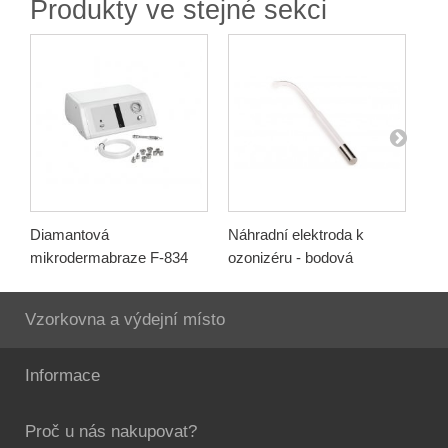
Produkty ve stejné sekci
Diamantová
Náhradní elektroda k
Náh
mikrodermabraze F-834
ozonizéru - bodová
ozo
Vzorkovna a výdejní místo
Informace
Proč u nás nakupovat?