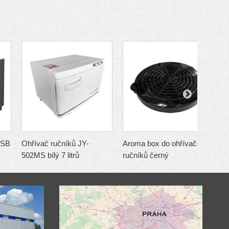
2SB
Ohřívač ručníků JY-
Aroma box do ohřívače
A
502MS bílý 7 litrů
ručníků černý
r