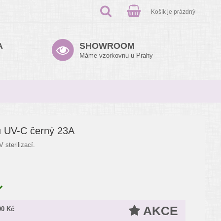
Košík je prázdný
A
SHOWROOM
Máme vzorkovnu u Prahy
ů UV-C černý 23A
 sterilizací.
AKCE
90 Kč