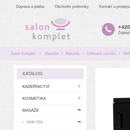
Doprava a platba
Obchodní podmínky
Kontakt a prodejn
+420
Zeptej
Salon Komplet
Masáže
Nábytek
Ohřívače ručníků
Ohř
KATALOG
KADEŘNICTVÍ
KOSMETIKA
MASÁŽE
NÁBYTEK