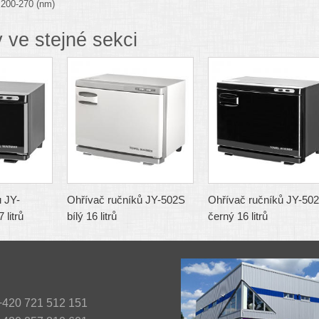
 200-270 (nm)
 ve stejné sekci
 JY-
Ohřívač ručníků JY-502S
Ohřívač ručníků JY-50
litrů
bílý 16 litrů
černý 16 litrů
420 721 512 151