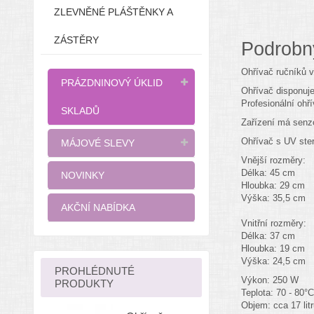
ZLEVNĚNÉ PLÁŠTĚNKY A
ZÁSTĚRY
Podrobn
Ohřívač ručníků 
PRÁZDNINOVÝ ÚKLID
Ohřívač disponuje
Profesionální ohř
SKLADŮ
Zařízení má senzor
Ohřívač s UV ster
MÁJOVÉ SLEVY
Vnější rozměry:
Délka: 45 cm
NOVINKY
Hloubka: 29 cm
Výška: 35,5 cm
AKČNÍ NABÍDKA
Vnitřní rozměry:
Délka: 37 cm
Hloubka: 19 cm
Výška: 24,5 cm
PROHLÉDNUTÉ
Výkon: 250 W
PRODUKTY
Teplota: 70 - 80°C
Objem: cca 17 litr