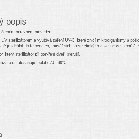
ý popis
v černém barevném provedení.
 UV sterilizátorem a využívá záření UV-C, které zničí mikroorganismy a poš
ívač je ideální do tetovacích, masážních, kosmetických a wellness salónů či h
, který sterilizátor při otevření dveří přeruší.
ilizátorem dosahuje teploty 70 - 80°C.
ů