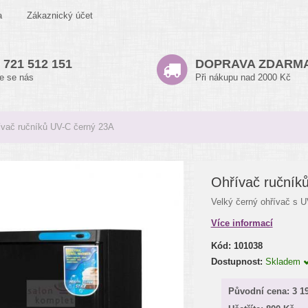
a
Zákaznický účet
 721 512 151
DOPRAVA ZDARM
te se nás
Při nákupu nad 2000 Kč
ívač ručníků UV-C černý 23A
Ohřívač ručník
Velký černý ohřívač s UV
Více informací
Kód:
101038
Dostupnost:
Skladem
Původní cena:
3 1