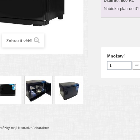
Ušetříte:
800 Kč
Nabídka platí do 31
Zobrazit větší
Množství
rázky mají ilustrativní charakter.