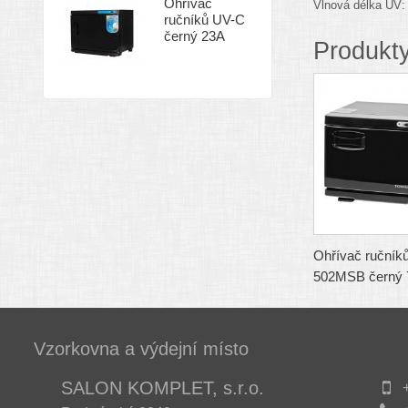
Ohřívač
Vlnová délka UV:
ručníků UV-C
černý 23A
Produkty
Ohřívač ručníků
502MSB černý 7 
Vzorkovna a výdejní místo
SALON KOMPLET, s.r.o.
+