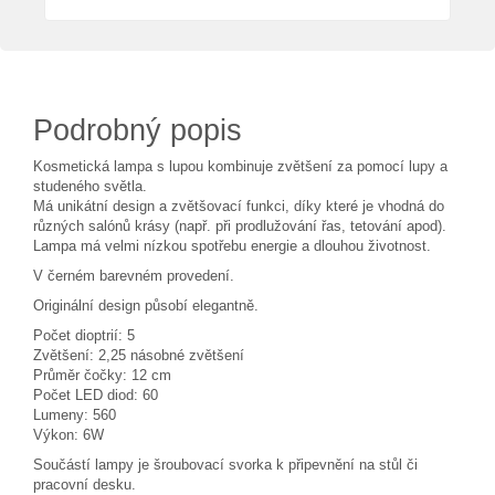
Podrobný popis
Kosmetická lampa s lupou kombinuje zvětšení za pomocí lupy a
studeného světla.
Má unikátní design a zvětšovací funkci, díky které je vhodná do
různých salónů krásy (např. při prodlužování řas, tetování apod).
Lampa má velmi nízkou spotřebu energie a dlouhou životnost.
V černém barevném provedení.
Originální design působí elegantně.
Počet dioptrií: 5
Zvětšení: 2,25 násobné zvětšení
Průměr čočky: 12 cm
Počet LED diod: 60
Lumeny: 560
Výkon: 6W
Součástí lampy je šroubovací svorka k připevnění na stůl či
pracovní desku.