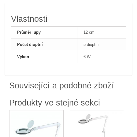
Vlastnosti
Průměr lupy
12 cm
Počet dioptrií
5 dioptrií
Výkon
6 W
Související a podobné zboží
Produkty ve stejné sekci