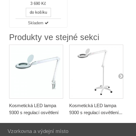
3 690 Kč
do košíku
Skladem
Produkty ve stejné sekci
Kosmetická LED lampa
Kosmetická LED lampa
Inf
9300 s regulací osvětlení
9300 s regulací osvětlení...
SF
Vzorkovna a výdejní místo