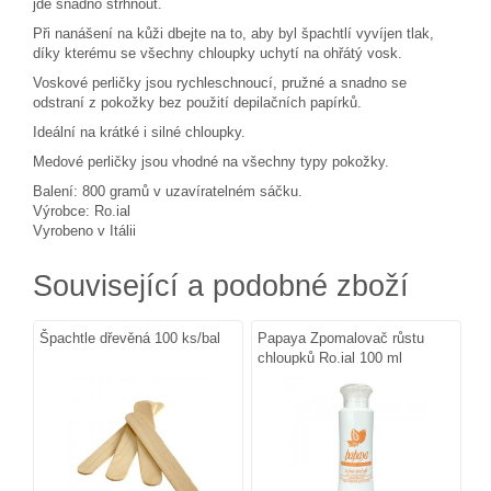
jde snadno strhnout.
Při nanášení na kůži dbejte na to, aby byl špachtlí vyvíjen tlak,
díky kterému se všechny chloupky uchytí na ohřátý vosk.
Voskové perličky jsou rychleschnoucí, pružné a snadno se
odstraní z pokožky bez použití depilačních papírků.
Ideální na krátké i silné chloupky.
Medové perličky jsou vhodné na všechny typy pokožky.
Balení: 800 gramů v uzavíratelném sáčku.
Výrobce: Ro.ial
Vyrobeno v Itálii
Související a podobné zboží
Špachtle dřevěná 100 ks/bal
Papaya Zpomalovač růstu
chloupků Ro.ial 100 ml