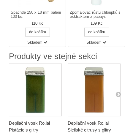
Špachtle 150 x 18 mm balení
Zpomalovač růstu chloupků s
100 ks.
exktraktem z papayi.
110 Kč
139 Kč
do košíku
do košíku
Skladem
Skladem
Produkty ve stejné sekci
Depilační vosk Ro.ial
Depilační vosk Ro.ial
Dep
Pistácie s glitry
Sicilské citrusy s glitry
vos