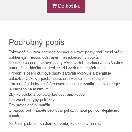
Do košíku
Podrobný popis
Takzvaná cukrová depilace pomocí cukrové pasty patří mezi stále
oblíbenější metodu odstranění nežádoucích chlouků.
Depilace pomocí cukrové pasty Alveola Soft je vhodná na všechny
partie těla – ideální i k depilaci citlivých a intimních míst.
Přírodní složení cukrové pasty zároveň vyživuje a zjemňuje
pokožku. Cukrová pasta nedráždí pokožku, neobsahuje
konzervační látky, umělá barviva ani ochucovadla – riziko alergie
je sníženo na minimum.
Zbytky vosku z pokožky lze odstranit vodou.
Pro všechny typy pokožky.
Pro profesionální použití.
S pastou Soft můžete depilovat pokožku také pomocí depilačních
pásek.
Složení: glukóza, sacharóza, voda, kyselina citronová.