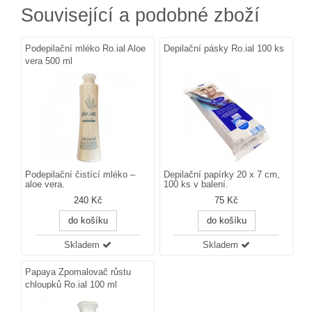
Související a podobné zboží
Podepilační mléko Ro.ial Aloe
Depilační pásky Ro.ial 100 ks
vera 500 ml
Podepilační čistící mléko –
Depilační papírky 20 x 7 cm,
aloe vera.
100 ks v balení.
240 Kč
75 Kč
do košíku
do košíku
Skladem
Skladem
Papaya Zpomalovač růstu
chloupků Ro.ial 100 ml