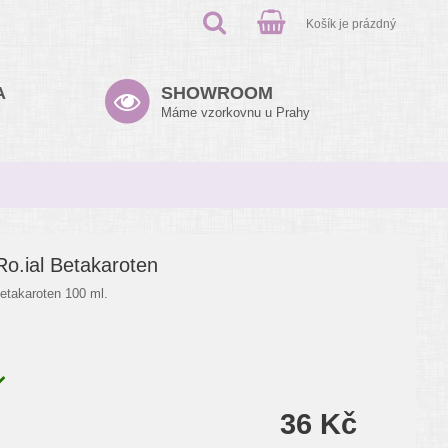
Košík je prázdný
A
SHOWROOM
Máme vzorkovnu u Prahy
Ro.ial Betakaroten
Betakaroten 100 ml.
36 Kč