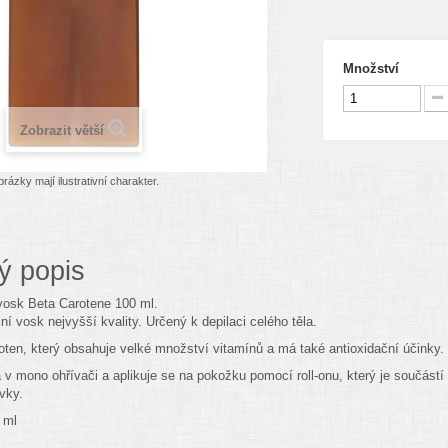
Množství
Zobrazit větší
rázky mají ilustrativní charakter.
ý popis
 vosk Beta Carotene 100 ml.
ční vosk nejvyšší kvality. Určený k depilaci celého těla.
ten, který obsahuje velké množství vitamínů a má také antioxidační účinky. 
 v mono ohřívači a aplikuje se na pokožku pomocí roll-onu, který je součástí
vky.
 ml