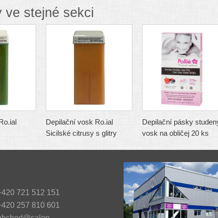
 ve stejné sekci
Ro.ial
Depilační vosk Ro.ial
Depilační pásky studen
Sicilské citrusy s glitry
vosk na obličej 20 ks
420 721 512 151
420 257 810 601
obchod@salon-