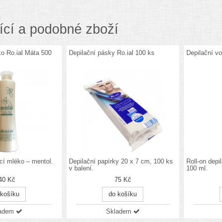
ící a podobné zboží
o Ro.ial Máta 500
Depilační pásky Ro.ial 100 ks
Depilační vo
ící mléko – mentol.
Depilační papírky 20 x 7 cm, 100 ks
Roll-on depi
v balení.
100 ml.
40 Kč
75 Kč
 košíku
do košíku
ladem
Skladem