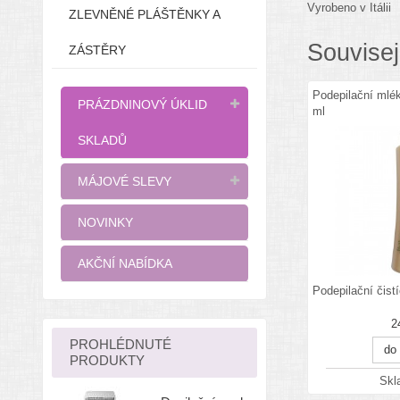
Vyrobeno v Itálii
ZLEVNĚNÉ PLÁŠTĚNKY A
Souvisej
ZÁSTĚRY
Podepilační mlék
PRÁZDNINOVÝ ÚKLID
ml
SKLADŮ
MÁJOVÉ SLEVY
NOVINKY
AKČNÍ NABÍDKA
Podepilační čist
2
PROHLÉDNUTÉ
do
PRODUKTY
Sk