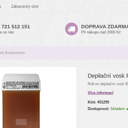
a
Zákaznický účet
 721 512 151
DOPRAVA ZDARM
te se nás
Při nákupu nad 2000 Kč
ial Betakaroten
Depilační vosk 
Roll-on depilační vosk 
Více informací
Kód:
451295
Dostupnost:
Skladem