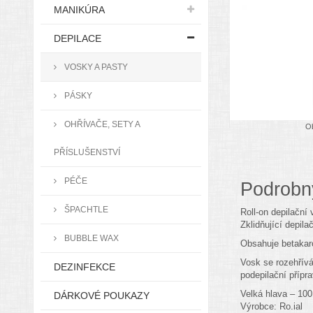
MANIKÚRA
DEPILACE
VOSKY A PASTY
PÁSKY
OHŘÍVAČE, SETY A
Ob
PŘÍSLUŠENSTVÍ
PÉČE
Podrobn
ŠPACHTLE
Roll-on depilační
Zklidňující depila
BUBBLE WAX
Obsahuje betakaro
Vosk se rozehřívá
DEZINFEKCE
podepilační přípra
Velká hlava – 100
DÁRKOVÉ POUKAZY
Výrobce: Ro.ial