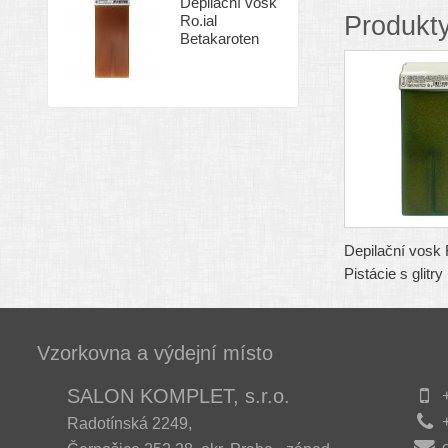
Depilační vosk
Produkty
Ro.ial
Betakaroten
Depilační vosk 
Pistácie s glitry
Vzorkovna a výdejní místo
SALON KOMPLET, s.r.o.
+
+
Radotínská 2249,