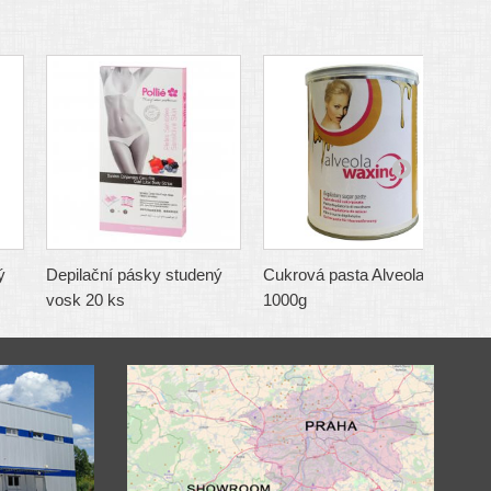
ý
Depilační pásky studený
Cukrová pasta Alveola
C
vosk 20 ks
1000g
1