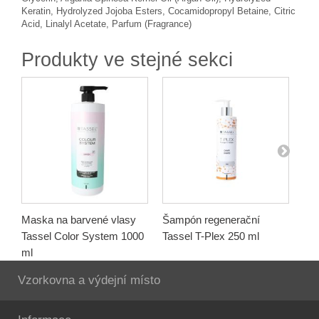
Keratin, Hydrolyzed Jojoba Esters, Cocamidopropyl Betaine, Citric
Acid, Linalyl Acetate, Parfum (Fragrance)
Produkty ve stejné sekci
Maska na barvené vlasy
Šampón regenerační
Mas
Tassel Color System 1000
Tassel T-Plex 250 ml
T-P
ml
Vzorkovna a výdejní místo