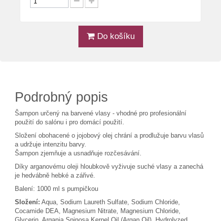
Do košíku
Podrobný popis
Šampon určený na barvené vlasy - vhodné pro profesionální
použití do salónu i pro domácí použití.
Složení obohacené o jojobový olej chrání a prodlužuje barvu vlasů
a udržuje intenzitu barvy.
Šampon zjemňuje a usnadňuje rozčesávání.
Díky arganovému oleji hloubkově vyživuje suché vlasy a zanechá
je hedvábně hebké a zářivé.
Balení: 1000 ml s pumpičkou
Složení:
Aqua, Sodium Laureth Sulfate, Sodium Chloride,
Cocamide DEA, Magnesium Nitrate, Magnesium Chloride,
Glycerin, Argania Spinosa Kernel Oil (Argan Oil), Hydrolyzed