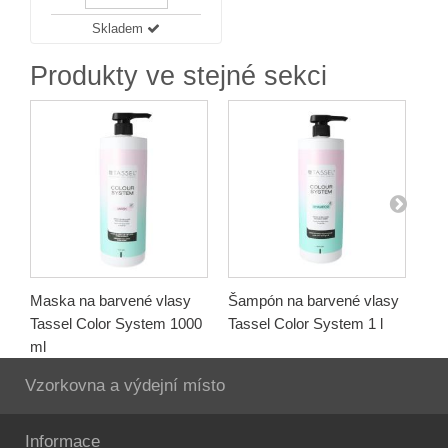
Skladem
Produkty ve stejné sekci
Maska na barvené vlasy
Šampón na barvené vlasy
Ša
Tassel Color System 1000
Tassel Color System 1 l
Tas
ml
Vzorkovna a výdejní místo
Informace