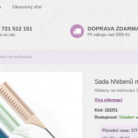
a
Zákaznický účet
 721 512 151
DOPRAVA ZDARM
te se nás
Při nákupu nad 2000 Kč
enů na melírování
Sada hřebenů n
Hřebeny na melírování 3
Více informací
Kód:
222251
Dostupnost:
Skladem
Původní cena:
177