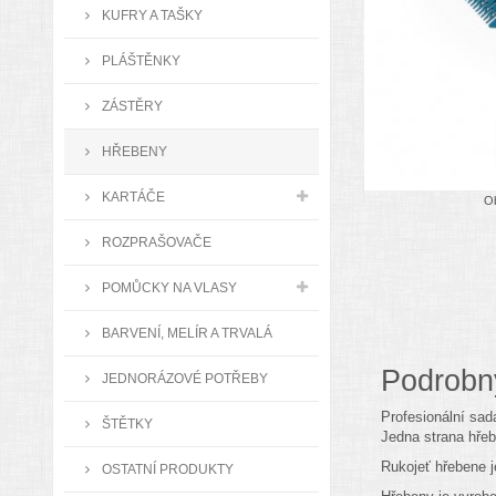
KUFRY A TAŠKY
PLÁŠTĚNKY
ZÁSTĚRY
HŘEBENY
KARTÁČE
Ob
ROZPRAŠOVAČE
POMŮCKY NA VLASY
BARVENÍ, MELÍR A TRVALÁ
Podrobn
JEDNORÁZOVÉ POTŘEBY
Profesionální sad
ŠTĚTKY
Jedna strana hřeb
Rukojeť hřebene 
OSTATNÍ PRODUKTY