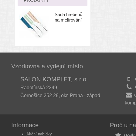
PRODUKTY
Sada hřebenů
na melírování
Vzorkovna a výdejní místo
SALON KOMPLET, s.r.o.
+
+
Radotínská 2249,
Černošice 252 28, okr. Praha - západ
komp
Informace
Proč u n
Akční nabídky
stovky