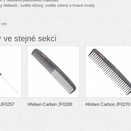
n z odolného plastového materiálů.
y hřebenů - světle růžový, světle zelený a tmavě modrý.
2 cm
 ve stejné sekci
 JF0257
Hřeben Carbon JF0269
Hřeben Carbon JF0270