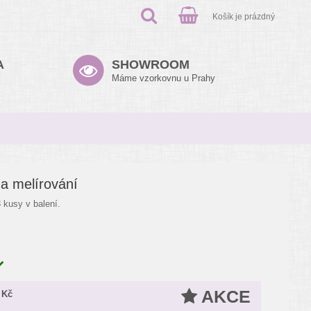
Košík je prázdný
A
SHOWROOM
Máme vzorkovnu u Prahy
a melírování
 kusy v balení.
AKCE
 Kč