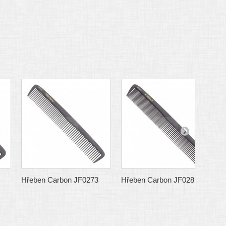
Hřeben Carbon JF0273
Hřeben Carbon JF0281
H