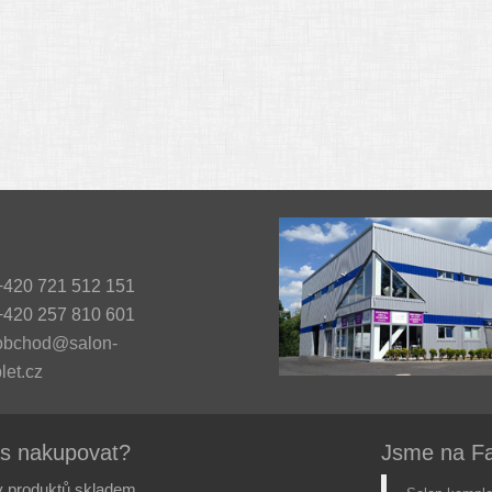
420 721 512 151
420 257 810 601
obchod@salon-
let.cz
ás nakupovat?
Jsme na F
 produktů skladem