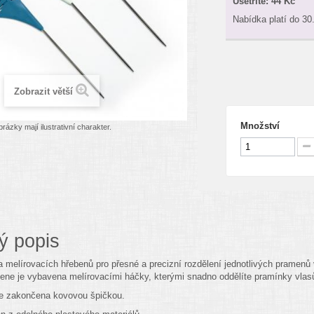
Ušetříte:
44 Kč
Nabídka platí do 30
Zobrazit větší
Množství
rázky mají ilustrativní charakter.
ý popis
a melírovacích hřebenů pro přesné a precizní rozdělení jednotlivých pramenů 
ene je vybavena melírovacími háčky, kterými snadno oddělíte pramínky vlas
je zakončena kovovou špičkou.