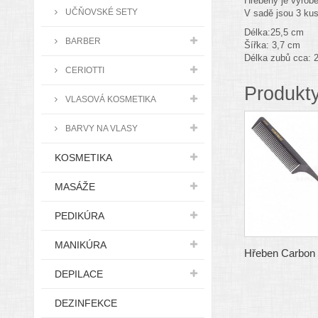
Hřebeny je vyrobe
UČŇOVSKÉ SETY
V sadě jsou 3 kus
Délka:25,5 cm
BARBER
Šířka: 3,7 cm
Délka zubů cca: 
CERIOTTI
Produkty
VLASOVÁ KOSMETIKA
BARVY NA VLASY
KOSMETIKA
MASÁŽE
PEDIKÚRA
MANIKÚRA
Hřeben Carbon
DEPILACE
DEZINFEKCE