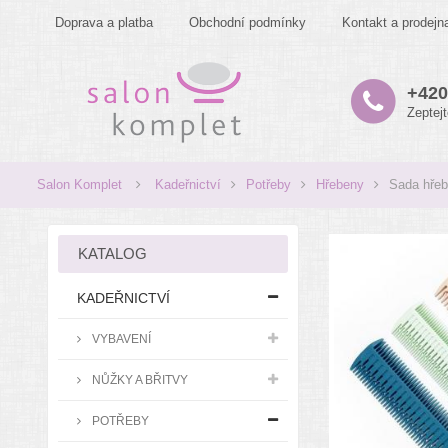
Doprava a platba
Obchodní podmínky
Kontakt a prodejn
+420
Zeptej
Salon Komplet
Kadeřnictví
Potřeby
Hřebeny
Sada hřeb
KATALOG
KADEŘNICTVÍ
VYBAVENÍ
NŮŽKY A BŘITVY
POTŘEBY