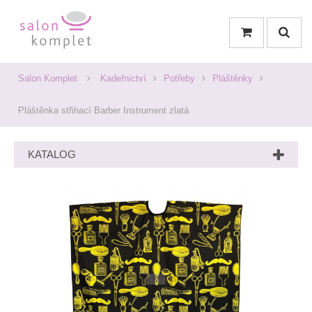
Salon Komplet
Kadeřnictví
Potřeby
Pláštěnky
Pláštěnka střihací Barber Instrument zlatá
KATALOG