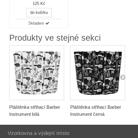
125 Kč
do košíku
Skladem
Produkty ve stejné sekci
Pláštěnka střihací Barber
Pláštěnka střihací Barber
Plá
Instrument bílá
Instrument černá
Bar
Vzorkovna a výdejní místo