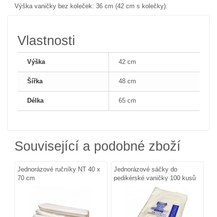
Výška vaničky bez koleček: 36 cm (42 cm s kolečky).
Vlastnosti
Výška
42 cm
Šířka
48 cm
Délka
65 cm
Související a podobné zboží
Jednorázové ručníky NT 40 x
Jednorázové sáčky do
70 cm
pedikérské vaničky 100 kusů