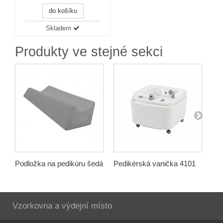
do košíku
Skladem
Produkty ve stejné sekci
Podložka na pedikúru šedá
Pedikérská vanička 4101
Pe
Vzorkovna a výdejní místo