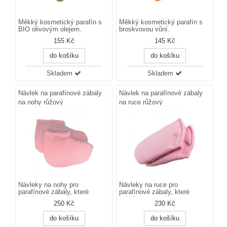
Měkký kosmetický parafín s
Měkký kosmetický parafín s
BIO olivovým olejem.
broskvovou vůní.
155 Kč
145 Kč
do košíku
do košíku
Skladem
Skladem
Návlek na parafínové zábaly
Návlek na parafínové zábaly
na nohy růžový
na ruce růžový
Návleky na nohy pro
Návleky na ruce pro
parafínové zábaly, které
parafínové zábaly, které
velmi...
velmi...
250 Kč
230 Kč
do košíku
do košíku