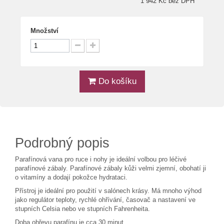
1 942 Kč bez DPH
Množství
Do košíku
Podrobný popis
Parafínová vana pro ruce i nohy je ideální volbou pro léčivé
parafínové zábaly. Parafínové zábaly kůži velmi zjemní, obohatí ji
o vitamíny a dodají pokožce hydrataci.
Přístroj je ideální pro použití v salónech krásy. Má mnoho výhod
jako regulátor teploty, rychlé ohřívání, časovač a nastavení ve
stupních Celsia nebo ve stupních Fahrenheita.
Doba ohřevu parafínu je cca 30 minut.