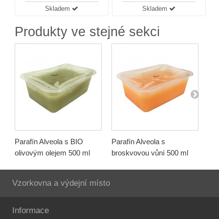
Skladem
Skladem
Produkty ve stejné sekci
Parafín Alveola s BIO
Parafín Alveola s
Náv
olivovým olejem 500 ml
broskvovou vůní 500 ml
záb
Vzorkovna a výdejní místo
Informace