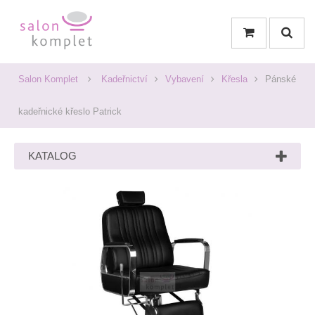
Salon Komplet
Kadeřnictví
Vybavení
Křesla
Pánské
kadeřnické křeslo Patrick
KATALOG