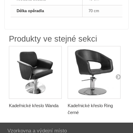
Délka opěradla
70 cm
Produkty ve stejné sekci
Kadeřnické křeslo Wanda
Kadeřnické křeslo Ring
Kad
černé
Vzorkovna a výdejní místo