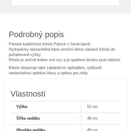
Podrobný popis
Pánské kadeřnické křeslo Patrick v černé barvě.
Hydraulicky nastavitelná báze umožní lehce nastavit křeslo do
požadované výšky.
Křeslo je otočné kolem své osy a je opatřeno brzdou proti otáčení.
Křeslo disponuje také zakláněcím opěradlem, výškově
nastavitelnou opěrkou hlavy a opěrou pro nohy.
Vlastnosti
Výška
52 cm
Šířka sedáku
48 cm
Hloubka sedáku
49 cm