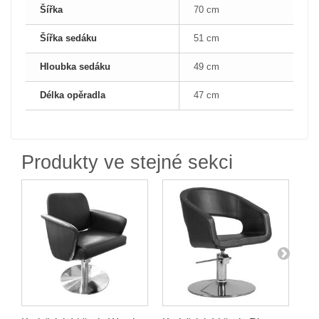
Šířka
70 cm
Šířka sedáku
51 cm
Hloubka sedáku
49 cm
Délka opěradla
47 cm
Produkty ve stejné sekci