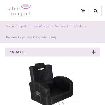
Salon Komplet
Kadeřnictví
Vybavení
Křesla
Kadeřnické pánské křeslo Alex černý
KATALOG