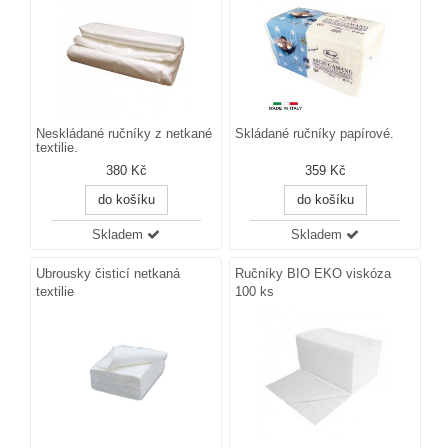
Neskládané ručníky z netkané
Skládané ručníky papírové.
textilie.
380 Kč
359 Kč
do košíku
do košíku
Skladem
Skladem
Ubrousky čisticí netkaná
Ručníky BIO EKO viskóza
textilie
100 ks