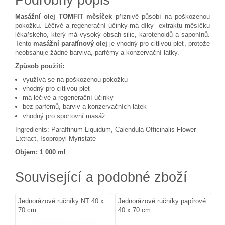
Masážní olej TOMFIT měsíček
příznivě působí na poškozenou
pokožku. Léčivé a regenerační účinky má díky extraktu měsíčku
lékařského, který má vysoký obsah silic, karotenoidů a saponínů.
Tento
masážní parafínový olej
je vhodný pro citlivou pleť, protože
neobsahuje žádné barviva, parfémy a konzervační látky.
Způsob použití:
využívá se na poškozenou pokožku
vhodný pro citlivou pleť
má léčivé a regenerační účinky
bez parfémů, barviv a konzervačních látek
vhodný pro sportovní masáž
Ingredients: Paraffinum Liquidum, Calendula Officinalis Flower
Extract, Isopropyl Myristate
Objem: 1 000 ml
Související a podobné zboží
Jednorázové ručníky NT 40 x
Jednorázové ručníky papírové
70 cm
40 x 70 cm