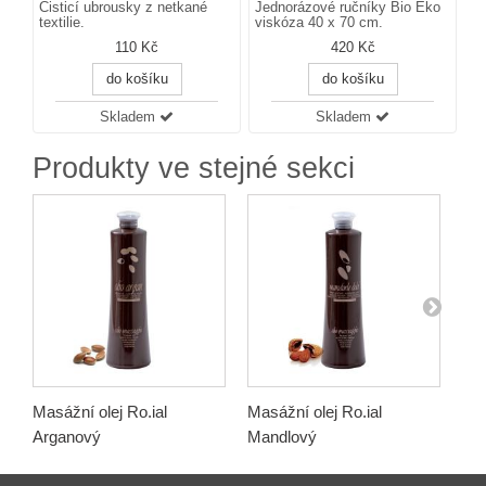
Čisticí ubrousky z netkané
Jednorázové ručníky Bio Eko
textilie.
viskóza 40 x 70 cm.
110 Kč
420 Kč
do košíku
do košíku
Skladem
Skladem
Produkty ve stejné sekci
Masážní olej Ro.ial
Masážní olej Ro.ial
Ma
Arganový
Mandlový
zák