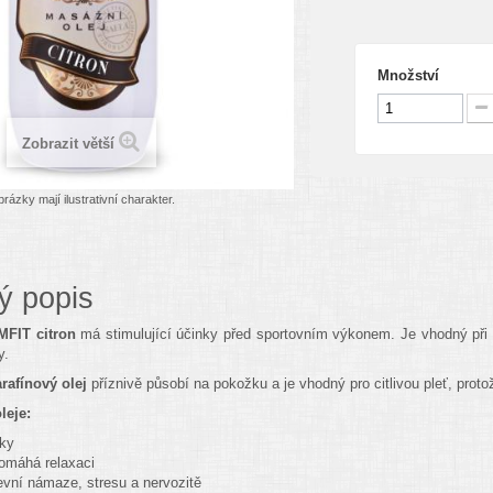
Množství
Zobrazit větší
rázky mají ilustrativní charakter.
ý popis
MFIT citron
má stimulující účinky před sportovním výkonem. Je vhodný při 
y.
rafínový olej
příznivě působí na pokožku a je vhodný pro citlivou pleť, prot
leje:
nky
pomáhá relaxaci
evní námaze, stresu a nervozitě