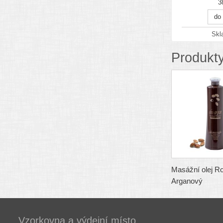
3
do
Sk
Produkty
Masážní olej Ro
Arganový
Vzorkovna a výdejní místo