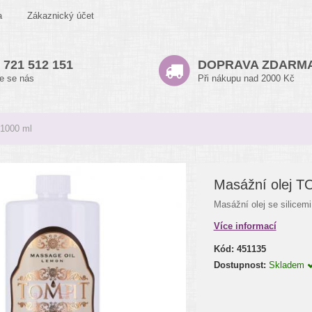
a
Zákaznický účet
 721 512 151
DOPRAVA ZDARM
te se nás
Při nákupu nad 2000 Kč
 1000 ml
Masážní olej T
Masážní olej se silicemi
Více informací
Kód:
451135
Dostupnost:
Skladem