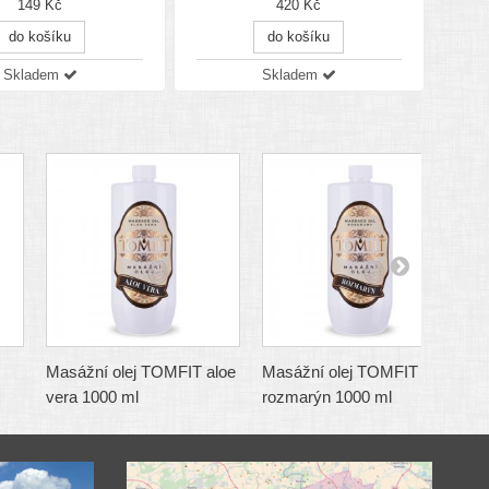
149 Kč
420 Kč
do košíku
do košíku
Skladem
Skladem
Masážní olej TOMFIT aloe
Masážní olej TOMFIT
M
vera 1000 ml
rozmarýn 1000 ml
l