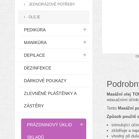
JEDNORÁZOVÉ POTŘEBY
OLEJE
PEDIKÚRA
MANIKÚRA
DEPILACE
Ob
DEZINFEKCE
DÁRKOVÉ POUKAZY
Podrobn
ZLEVNĚNÉ PLÁŠTĚNKY A
Masážní olej TO
relaxačními účink
ZÁSTĚRY
Tento
Masážní pa
Způsob použití o
PRÁZDNINOVÝ ÚKLID
stimulující úči
zklidňuje a na
vhodný při duš
SKLADŮ