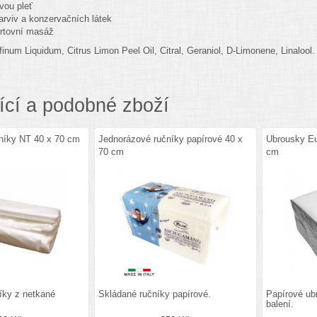
ivou pleť
arviv a konzervačních látek
rtovní masáž
finum Liquidum, Citrus Limon Peel Oil, Citral, Geraniol, D-Limonene, Linalool.
ící a podobné zboží
níky NT 40 x 70 cm
Jednorázové ručníky papírové 40 x
Ubrousky Eur
70 cm
cm
íky z netkané
Skládané ručníky papírové.
Papírové ubr
balení.