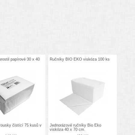
ostil papírové 30 x 40
Ručníky BIO EKO viskóza 100 ks
ousky čistící 75 kusů v
Jednorázové ručníky Bio Eko
viskóza 40 x 70 cm.