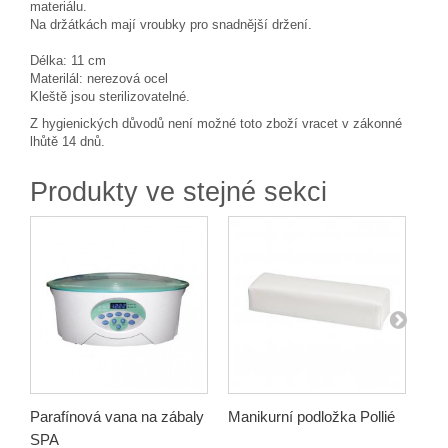
materiálu.
Na držátkách mají vroubky pro snadnější držení.
Délka: 11 cm
Materilál: nerezová ocel
Kleště jsou sterilizovatelné.
Z hygienických důvodů není možné toto zboží vracet v zákonné
lhůtě 14 dnů.
Produkty ve stejné sekci
Parafínová vana na zábaly
Manikurní podložka Pollié
Exk
SPA