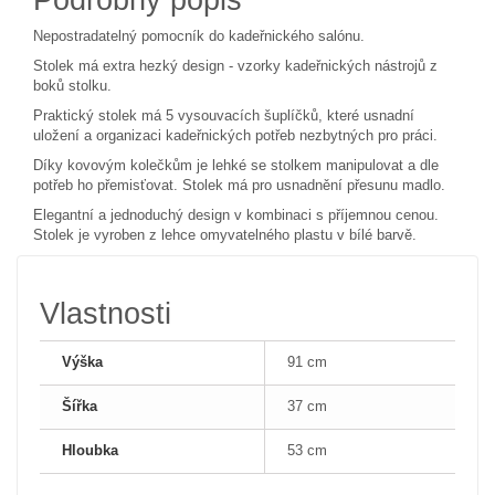
Nepostradatelný pomocník do kadeřnického salónu.
Stolek má extra hezký design - vzorky kadeřnických nástrojů z
boků stolku.
Praktický stolek má 5 vysouvacích šuplíčků, které usnadní
uložení a organizaci kadeřnických potřeb nezbytných pro práci.
Díky kovovým kolečkům je lehké se stolkem manipulovat a dle
potřeb ho přemisťovat. Stolek má pro usnadnění přesunu madlo.
Elegantní a jednoduchý design v kombinaci s příjemnou cenou.
Stolek je vyroben z lehce omyvatelného plastu v bílé barvě.
Vlastnosti
Výška
91 cm
Šířka
37 cm
Hloubka
53 cm