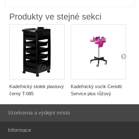
Produkty ve stejné sekci
Kadeřnický stolek plastový
Kadeřnický vozík Ceriotti
Kad
černý T-085
Service plus růžový
Tri
Vzorkovna a výdejní místo
Informace