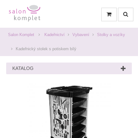
Salon Komplet
Kadeřnictví
Vybavení
Stolky a vozíky
Kadeřnický stolek s potiskem bílý
KATALOG