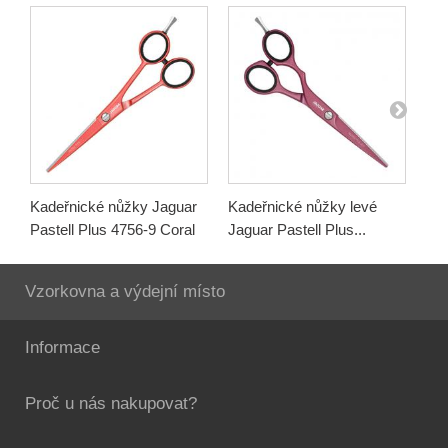
Kadeřnické nůžky Jaguar
Kadeřnické nůžky levé
Kad
Pastell Plus 4756-9 Coral
Jaguar Pastell Plus...
Fa
Vzorkovna a výdejní místo
Informace
Proč u nás nakupovat?