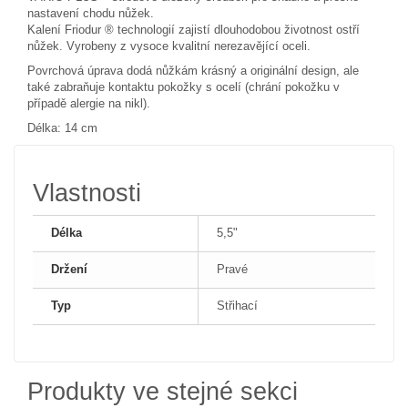
nastavení chodu nůžek.
Kalení Friodur ® technologií zajistí dlouhodobou životnost ostří
nůžek. Vyrobeny z vysoce kvalitní nerezavějící oceli.
Povrchová úprava dodá nůžkám krásný a originální design, ale
také zabraňuje kontaktu pokožky s ocelí (chrání pokožku v
případě alergie na nikl).
Délka: 14 cm
Vlastnosti
Délka
5,5"
Držení
Pravé
Typ
Střihací
Produkty ve stejné sekci