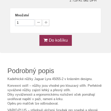
2 719 Kč bez DPH
Množství
Do košíku
Podrobný popis
Kadeřnické nůžky Jaguar Lyra 45055-2 v krásném designu.
Konvexní ostří – nůžky jsou vhodné pro klouzavý střih. Perfektně
vyvážené nůžky zajistí lehký a přesný střih.
Díky vyváženosti a ergonomickému rozložení oček pomáhají
uvolňovat napětí v paži, rameni a krku.
Opěru pro malíček lze odšroubovat.
VARIO-PLUS – středově uložený šroubek pro snadné a přesné