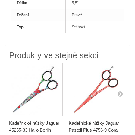
Délka
5,5"
Držení
Pravé
Typ
Střihací
Produkty ve stejné sekci
Kadeřnické nůžky Jaguar
Kadeřnické nůžky Jaguar
Kad
45255-33 Hallo Berlin
Pastell Plus 4756-9 Coral
Jag