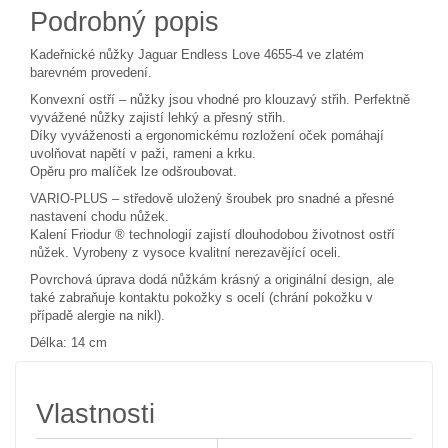
Podrobný popis
Kadeřnické nůžky Jaguar Endless Love 4655-4 ve zlatém
barevném provedení.
Konvexní ostří – nůžky jsou vhodné pro klouzavý střih. Perfektně
vyvážené nůžky zajistí lehký a přesný střih.
Díky vyváženosti a ergonomickému rozložení oček pomáhají
uvolňovat napětí v paži, rameni a krku.
Opěru pro malíček lze odšroubovat.
VARIO-PLUS – středově uložený šroubek pro snadné a přesné
nastavení chodu nůžek.
Kalení Friodur ® technologií zajistí dlouhodobou životnost ostří
nůžek. Vyrobeny z vysoce kvalitní nerezavějící oceli.
Povrchová úprava dodá nůžkám krásný a originální design, ale
také zabraňuje kontaktu pokožky s ocelí (chrání pokožku v
případě alergie na nikl).
Délka: 14 cm
Vlastnosti