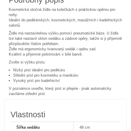
Kosmetická otočná židle na kolečkách s praktickou opěrou pro
nohy.
Ideální do pedikérských, kosmetických, masážních i kadeřnických
salonů.
Židle má nastavitelnou výšku pomocí pneumatické báze. U židle
lze také nastavit sklon sedáku a zádové opěry, takže si ji příjemně
přizpůsobíte Vašim potřebám.
Židle má ergonomicky tvarovaný sedák i opěru zad.
Kvalitní a příjemné polstrování v bílé barvě.
Zvolte si výšku pístu:
Nízký píst ideální pro pedikúru
Střední píst pro kosmetiku a manikúru
Vysoký píst pro kadeřnictví
V poznámce uveďte, který píst si přejete - jinak automaticky
zasíláme střední píst.
Vlastnosti
Šířka sedáku
48 cm