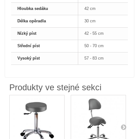
Hloubka sedáku
42 cm
Délka opěradla
30 cm
Nízký píst
42 - 55 cm
Střední píst
50 - 70 cm
Vysoký píst
57 - 83 cm
Produkty ve stejné sekci