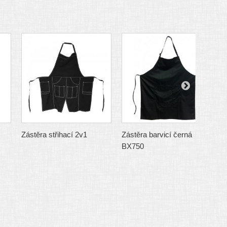
Zástěra střihací 2v1
Zástěra barvicí černá
Z
BX750
č