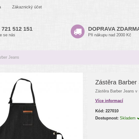
a
Zákaznický účet
 721 512 151
DOPRAVA ZDARM
te se nás
Při nákupu nad 2000 Kč
rber Jeans
Zástěra Barber
Zástěra Barber Jeans v
Více informací
Kód:
227010
Dostupnost:
Skladem