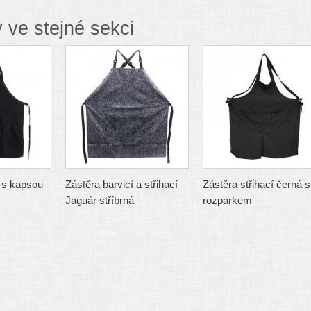
 ve stejné sekci
í s kapsou
Zástěra barvicí a střihací
Zástěra střihací černá s
Jaguár stříbrná
rozparkem