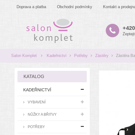
Doprava a platba
Obchodní podmínky
Kontakt a prodejn
+420
Zeptej
Salon Komplet
Kadeřnictví
Potřeby
Zástěry
Zástěra Ba
KATALOG
KADEŘNICTVÍ
VYBAVENÍ
NŮŽKY A BŘITVY
POTŘEBY