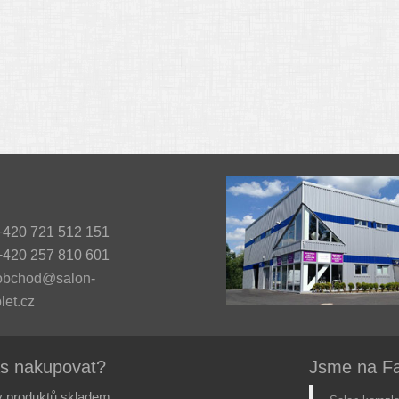
420 721 512 151
420 257 810 601
obchod@salon-
let.cz
ás nakupovat?
Jsme na F
 produktů skladem