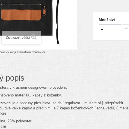
Množství
Zobrazit větší
rázky mají ilustrativní charakter.
ý popis
ástěra v krásném designovém provedení.
nsového materiálu, kapsy z koženky.
zavazuje a popruhy přes hlavu se dají regulovat – můžete si ji přízpůsobit.
u dvě velké kapsy a před nimi je 7 kapes koženkových (jedna větší, 6 menš
hoře.
lna, 25% polyester
9 cm