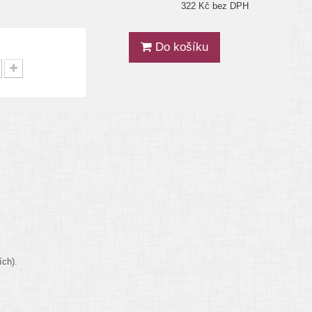
322 Kč bez DPH
Do košíku
ích).