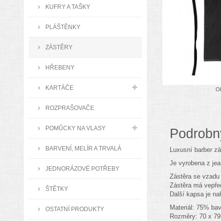
KUFRY A TAŠKY
PLÁŠTĚNKY
ZÁSTĚRY
HŘEBENY
KARTÁČE
Ob
ROZPRAŠOVAČE
POMŮCKY NA VLASY
Podrobn
BARVENÍ, MELÍR A TRVALÁ
Luxusní barber z
Je vyrobena z jea
JEDNORÁZOVÉ POTŘEBY
Zástěra se vzadu 
Zástěra má vepřed
ŠTĚTKY
Další kapsa je na
Materiál: 75% bav
OSTATNÍ PRODUKTY
Rozměry: 70 x 7