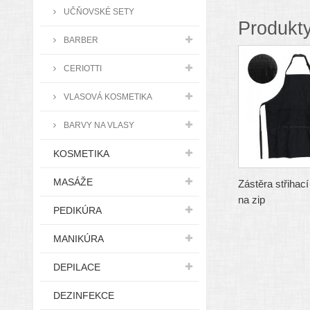
UČŇOVSKÉ SETY
Produkty
BARBER
CERIOTTI
VLASOVÁ KOSMETIKA
BARVY NA VLASY
KOSMETIKA
MASÁŽE
Zástěra střihac
na zip
PEDIKÚRA
MANIKÚRA
DEPILACE
DEZINFEKCE