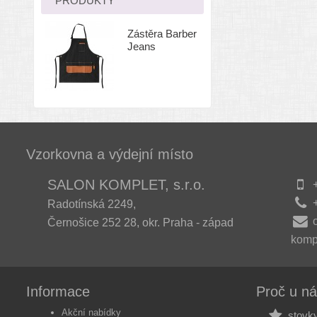
PRODUKTY
Zástěra Barber
Jeans
Vzorkovna a výdejní místo
SALON KOMPLET, s.r.o.
+
+
Radotínská 2249,
Černošice 252 28, okr. Praha - západ
komp
Informace
Proč u n
Akční nabídky
stovky