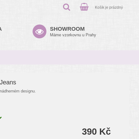
Košík je prázdný
A
SHOWROOM
Máme vzorkovnu u Prahy
 Jeans
 nádherném designu.
390 Kč