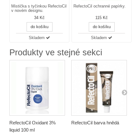
Mistička s tyčinkou RefectoCil
RefectoCil ochranné papírky.
v novém designu.
34 Kč
115 Kč
do košíku
do košíku
Skladem
Skladem
Produkty ve stejné sekci
RefectoCil Oxidant 3%
RefectoCil barva hnědá
Ref
liquid 100 ml