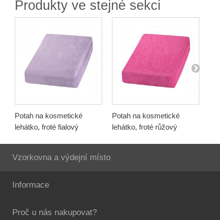
Produkty ve stejné sekci
Potah na kosmetické
Potah na kosmetické
Pot
lehátko, froté fialový
lehátko, froté růžový
leh
Vzorkovna a výdejní místo
Informace
Proč u nás nakupovat?