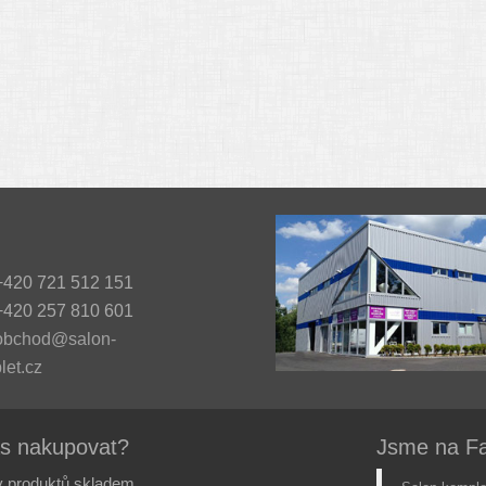
420 721 512 151
420 257 810 601
obchod@salon-
let.cz
ás nakupovat?
Jsme na F
 produktů skladem