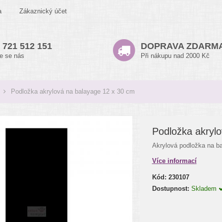
a
Zákaznický účet
 721 512 151
DOPRAVA ZDARM
te se nás
Při nákupu nad 2000 Kč
Podložka akrylová na balayage 12 x 30 cm
Podložka akryl
Akrylová podložka na b
Více informací
Kód:
230107
Dostupnost:
Skladem