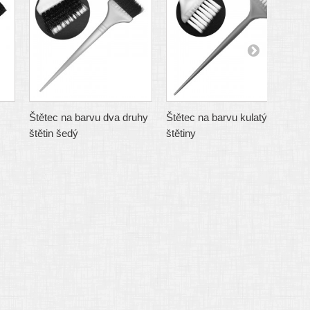
Štětec na barvu dva druhy
Štětec na barvu kulatý bílé
Š
štětin šedý
štětiny
š