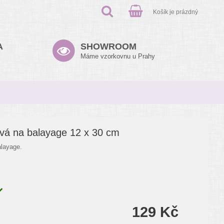
Košík je prázdný
A
SHOWROOM
Máme vzorkovnu u Prahy
ová na balayage 12 x 30 cm
alayage.
129 Kč