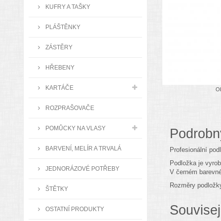
KUFRY A TAŠKY
PLÁŠTĚNKY
ZÁSTĚRY
HŘEBENY
KARTÁČE
Ob
ROZPRAŠOVAČE
POMŮCKY NA VLASY
Podrobn
BARVENÍ, MELÍR A TRVALÁ
Profesionální podl
Podložka je vyrob
JEDNORÁZOVÉ POTŘEBY
V černém barevné
Rozměry podložky
ŠTĚTKY
Souvisej
OSTATNÍ PRODUKTY