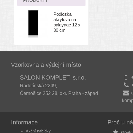
PRODUKTY
Podložka
akrylová na
balayage 12 x
30 cm
Vzorkovna a výdejní místo
SALON KOMPLET, s.r.o.
+
+
Radotínská 2249,
Černošice 252 28, okr. Praha - západ
komp
Informace
Proč u n
Akční nabídky
stovky