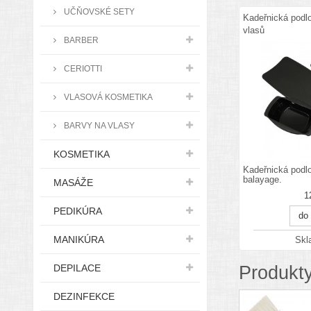
UČŇOVSKÉ SETY
Kadeřnická podl
vlasů
BARBER
CERIOTTI
VLASOVÁ KOSMETIKA
BARVY NA VLASY
KOSMETIKA
Kadeřnická podlo
balayage.
MASÁŽE
1
PEDIKÚRA
do
MANIKÚRA
Sk
DEPILACE
Produkty
DEZINFEKCE