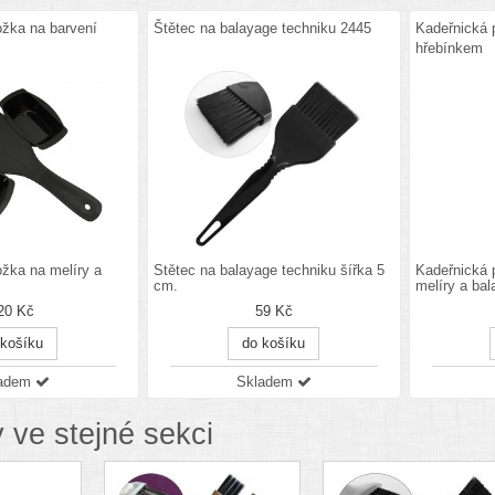
ožka na barvení
Štětec na balayage techniku 2445
Kadeřnická 
hřebínkem
žka na melíry a
Štětec na balayage techniku šířka 5
Kadeřnická 
cm.
melíry a bal
20 Kč
59 Kč
 košíku
do košíku
ladem
Skladem
 ve stejné sekci