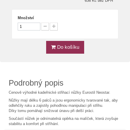
636 Kč bez DPH
Množství
Do košíku
Podrobný popis
Cenově výhodné kadeřnické střihací nůžky Eurostil Neostar.
Nůžky mají délku 6 palců a jsou ergonomicky tvarované tak, aby
odlehčily ruku a zajistily pohodlnou manipulaci při střihu.
Díky tomu pomáhají snižovat únavu při delší práci.
Součástí nůžek je odnímatelná opěrka na malíček, která zvyšuje
stabilitu a komfort při stříhání.