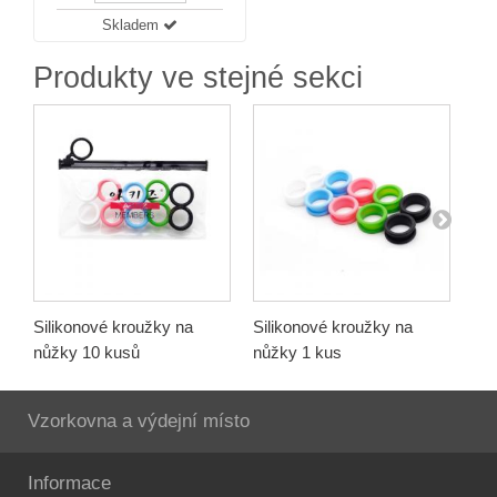
Skladem
Produkty ve stejné sekci
Silikonové kroužky na
Silikonové kroužky na
Jel
nůžky 10 kusů
nůžky 1 kus
če
Vzorkovna a výdejní místo
Informace