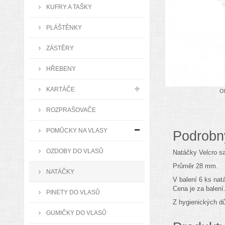
KUFRY A TAŠKY
PLÁŠTĚNKY
ZÁSTĚRY
HŘEBENY
KARTÁČE
Ob
ROZPRAŠOVAČE
POMŮCKY NA VLASY
Podrobn
OZDOBY DO VLASŮ
Natáčky Velcro s
Průměr 28 mm.
NATÁČKY
V balení 6 ks nat
Cena je za balení
PINETY DO VLASŮ
Z hygienických dů
GUMIČKY DO VLASŮ