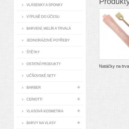
Produkty
VLÁSENKY A SPONKY
VÝPLNĚ DO ÚČESU
BARVENÍ, MELÍR A TRVALÁ
JEDNORÁZOVÉ POTŘEBY
ŠTĚTKY
OSTATNÍ PRODUKTY
Natáčky na trv
UČŇOVSKÉ SETY
BARBER
CERIOTTI
VLASOVÁ KOSMETIKA
BARVY NA VLASY