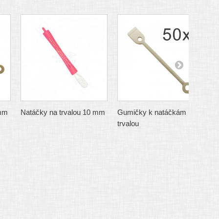
 mm
Natáčky na trvalou 10 mm
Gumičky k natáčkám na
N
trvalou
s