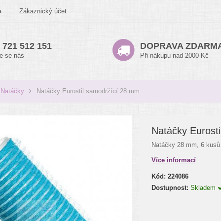
a
Zákaznický účet
 721 512 151
DOPRAVA ZDARM
te se nás
Při nákupu nad 2000 Kč
Natáčky
Natáčky Eurostil samodržící 28 mm
Natáčky Eurost
Natáčky 28 mm, 6 kusů 
Více informací
Kód:
224086
Dostupnost:
Skladem