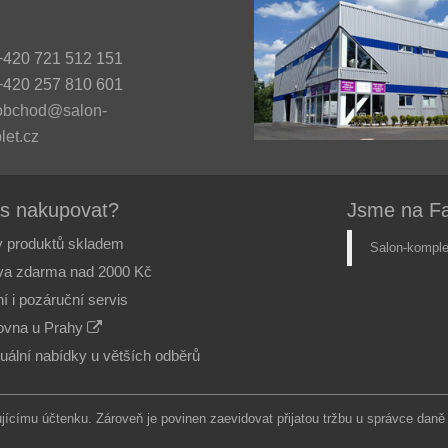
420 721 512 151
420 257 810 601
obchod@salon-
let.cz
ás nakupovat?
Jsme na F
 produktů skladem
Salon-komple
va zdarma nad 2000 Kč
í i pozáruční servis
vna u Prahy
duální nabídky u větších odběrů
ujícímu účtenku. Zároveň je povinen zaevidovat přijatou tržbu u správce daně