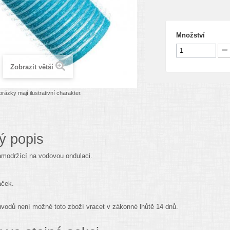
Množství
Zobrazit větší
rázky mají ilustrativní charakter.
ý popis
amodržící na vodovou ondulaci.
áček.
.
vodů není možné toto zboží vracet v zákonné lhůtě 14 dnů.