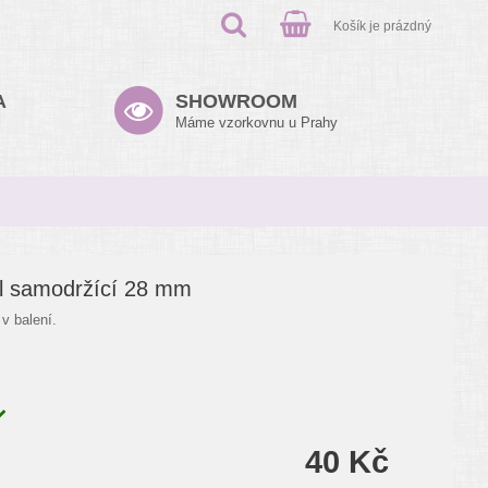
Košík je prázdný
A
SHOWROOM
Máme vzorkovnu u Prahy
il samodržící 28 mm
v balení.
40 Kč