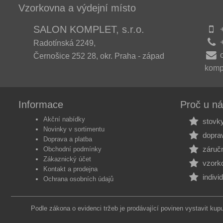
Vzorkovna a výdejní místo
SALON KOMPLET, s.r.o.
+
+
Radotínská 2249,
Černošice 252 28, okr. Praha - západ
komp
Informace
Proč u n
Akční nabídky
stovky
Novinky v sortimentu
dopra
Doprava a platba
záručn
Obchodní podmínky
Zákaznický účet
vzorko
Kontakt a prodejna
indivi
Ochrana osobních údajů
Podle zákona o evidenci tržeb je prodávající povinen vystavit kup