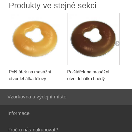
Produkty ve stejné sekci
Polštářek na masážní
Polštářek na masážní
Ma
otvor lehátka tělový
otvor lehátka hnědý
leh
Vzorkovna a výdejní místo
Informace
Proč u nás nakupovat?