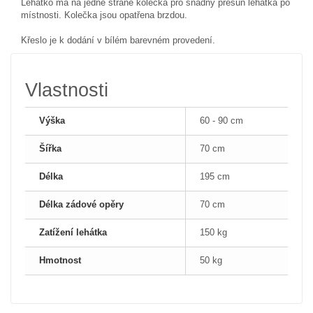
Lehátko má na jedné straně kolečka pro snadný přesun lehátka po
místnosti. Kolečka jsou opatřena brzdou.
Křeslo je k dodání v bílém barevném provedení.
Vlastnosti
Výška
60 - 90 cm
Šířka
70 cm
Délka
195 cm
Délka zádové opěry
70 cm
Zatížení lehátka
150 kg
Hmotnost
50 kg