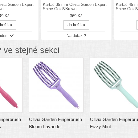
ivia Garden Expert
Kartáč 35 mm Olivia Garden Expert
Kartáč 45 m
wn.
Shine Gold&Brown.
Shine Gold
49 Kč
369 Kč
 košíku
do košíku
ladem
Na dotaz
 ve stejné sekci
ingerbrush
Olivia Garden Fingerbrush
Olivia Garden Fingerbr
k
Bloom Lavander
Fizzy Mint