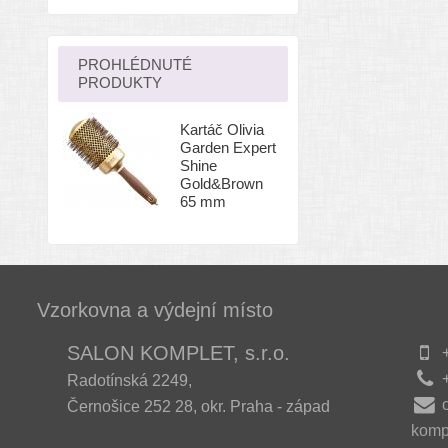
PROHLÉDNUTÉ
PRODUKTY
Kartáč Olivia
Garden Expert
Shine
Gold&Brown
65 mm
Vzorkovna a výdejní místo
SALON KOMPLET, s.r.o.
+
+
Radotínská 2249,
Černošice 252 28, okr. Praha - západ
komp