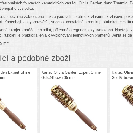
fesionálních foukacích keramických kartáčů Olivia Garden Nano Thermic. Děr
tivnějšího výsledku.
jsou speciálně zakroucené, takže jsou velmi šetrné k vlasům i k vlasové poko
ní. Zanechají vlasy zdravější, snadno upravitelné a redukují statickou elektř
vaná rukojeť kartáče je hladká, příjemná a ergonomicky tvarovaná. Navíc je z
i rukojeti je praktická jehla k vypichování jednotlivých pramenů. Jehla se dá 
65 mm
ící a podobné zboží
rden Expert Shine
Kartáč Olivia Garden Expert Shine
Kartáč Oliv
 mm
Gold&Brown 35 mm
Gold&Brow