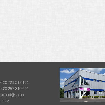
420 721 512 151
420 257 810 601
obchod@salon-
let.cz