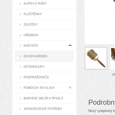
KUFRY A TAŠKY
PLÁŠTĚNKY
ZÁSTĚRY
HŘEBENY
KARTÁČE
OLIVIA GARDEN
DETANGLERY
Ob
ROZPRAŠOVAČE
POMŮCKY NA VLASY
BARVENÍ, MELÍR A TRVALÁ
Podrobn
JEDNORÁZOVÉ POTŘEBY
Nový vylepšený ka