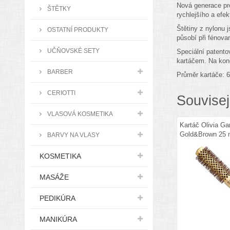
Nová generace pro
ŠTĚTKY
rychlejšího a efek
Štětiny z nylonu 
OSTATNÍ PRODUKTY
působí při fénova
UČŇOVSKÉ SETY
Speciální patento
kartáčem. Na konc
BARBER
Průměr kartáče: 
CERIOTTI
Souvisej
VLASOVÁ KOSMETIKA
Kartáč Olivia Ga
Gold&Brown 25
BARVY NA VLASY
KOSMETIKA
MASÁŽE
PEDIKÚRA
MANIKÚRA