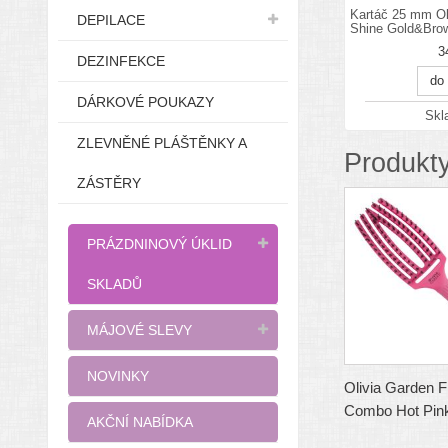
Kartáč 25 mm Ol
DEPILACE
Shine Gold&Bro
3
DEZINFEKCE
do
DÁRKOVÉ POUKAZY
Sk
ZLEVNĚNÉ PLÁŠTĚNKY A
Produkty
ZÁSTĚRY
PRÁZDNINOVÝ ÚKLID
SKLADŮ
MÁJOVÉ SLEVY
NOVINKY
Olivia Garden F
Combo Hot Pin
AKČNÍ NABÍDKA