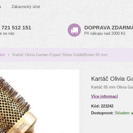
a
Zákaznický účet
 721 512 151
DOPRAVA ZDARM
te se nás
Při nákupu nad 2000 Kč
den
Kartáč Olivia Garden Expert Shine Gold&Brown 65 mm
Kartáč Olivia 
Kartáč 65 mm Olivia Ga
Více informací
Kód:
223242
Dostupnost:
Skladem