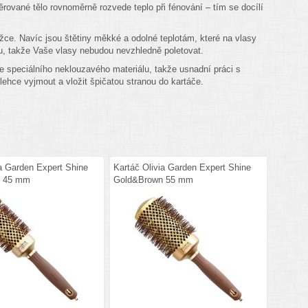
ované tělo rovnoměrně rozvede teplo při fénování – tím se docílí
žce. Navíc jsou štětiny měkké a odolné teplotám, které na vlasy
inu, takže Vaše vlasy nebudou nevzhledně poletovat.
e speciálního neklouzavého materiálu, takže usnadní práci s
lehce vyjmout a vložit špičatou stranou do kartáče.
ia Garden Expert Shine
Kartáč Olivia Garden Expert Shine
n 45 mm
Gold&Brown 55 mm