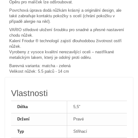
Opěru pro malíček lze odšroubovat.
Povrchová úprava dodá nůžkám krásný a originální design, ale
také zabraňuje kontaktu pokožky s ocelí (chrání pokožku v
případě alergie na nikl).
VARIO středové uložení šroubku pro snadné a přesné nastavení
chodu nůžek.
Kalení Friodur ® technologií zajistí dlouhodobou životnost ostří
nůžek.
Vyrobeny z vysoce kvalitní nerezavějící oceli – nastříkané
metalickým lakem, který je odolný proti oděru.
Barevná varianta: matcha - zelená
Velikost nůžek: 5.5 palců - 14 cm
Vlastnosti
Délka
5,5"
Držení
Pravé
Typ
Střihací