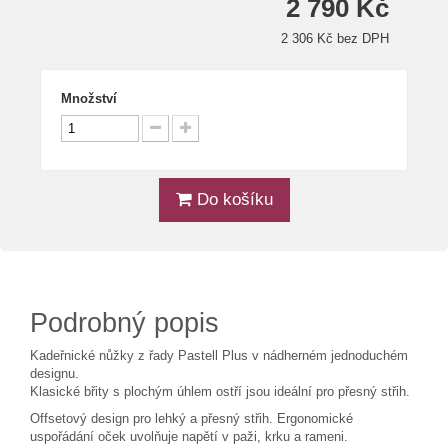
2 790 Kč
2 306 Kč bez DPH
Množství
Do košíku
Podrobný popis
Kadeřnické nůžky z řady Pastell Plus v nádherném jednoduchém
designu.
Klasické břity s plochým úhlem ostří jsou ideální pro přesný střih.
Offsetový design pro lehký a přesný střih. Ergonomické
uspořádání oček uvolňuje napětí v paži, krku a rameni.