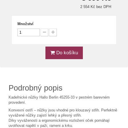
2 554 Kč bez DPH
Množství
Do košíku
Podrobný popis
Kadeřnické nůžky Hallo Berlin 45255-33 v pestrém barevném
provedení.
Konvexní ostří – nůžky jsou vhodné pro klouzavý střih. Perfektně
vyvážené nůžky zajistí lehký a přesný střih.
Díky vyváženosti a ergonomickému rozložení oček pomáhají
uvolňovat napětí v paži, rameni a krku.