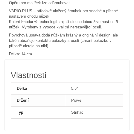
Opěru pro malíček lze odšroubovat.
VARIO-PLUS – středově uložený šroubek pro snadné a přesné
nastavení chodu nůžek.
Kalení Friodur ® technologií zajistí dlouhodobou životnost ostří
nůžek. Vyrobeny z vysoce kvalitní nerezavějící oceli.
Povrchová úprava dodá nůžkám krásný a originální design, ale
také zabraňuje kontaktu pokožky s ocelí (chrání pokožku v
případě alergie na nikl).
Délka: 14 cm
Vlastnosti
Délka
5,5"
Držení
Pravé
Typ
Střihací