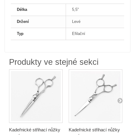
Délka
5,5"
Držení
Levé
Typ
Efilační
Produkty ve stejné sekci
Kadeřnické střihací nůžky
Kadeřnické střihací nůžky
Kad