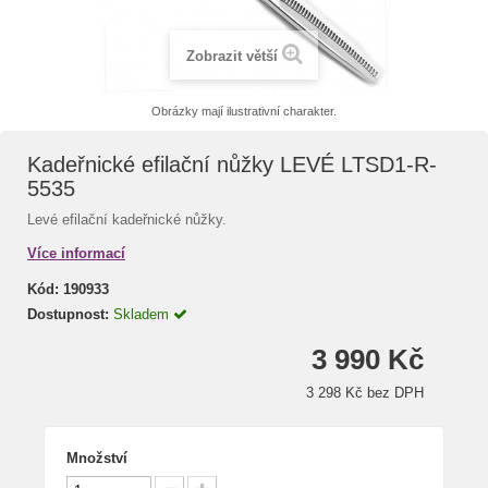
Zobrazit větší
Obrázky mají ilustrativní charakter.
Kadeřnické efilační nůžky LEVÉ LTSD1-R-
5535
Levé efilační kadeřnické nůžky.
Více informací
Kód:
190933
Dostupnost:
Skladem
3 990 Kč
3 298 Kč bez DPH
Množství